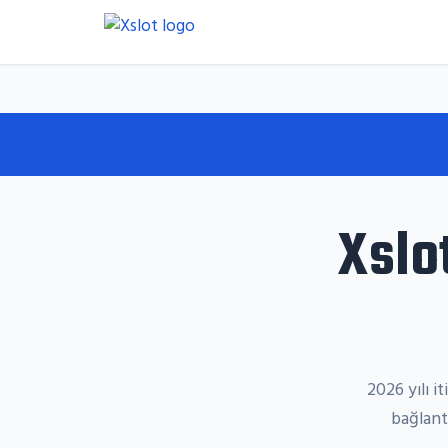
Xslo
2026 yılı i
bağlantı