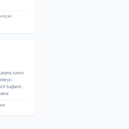
.
 Curaçao
alışma süresi
kleşti.
atif bağlantı
lınır.
saat