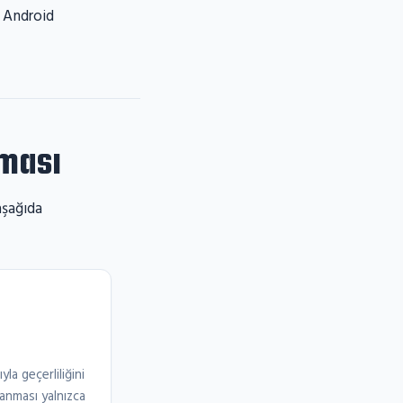
 Android
rması
aşağıda
yla geçerliliğini
anması yalnızca