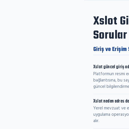
Xslot G
Sorular
Giriş ve Erişim
Xslot güncel giriş a
Platformun resmi eri
bağlantısına, bu say
güncel bilgilendirme
Xslot neden adres de
Yerel mevzuat ve eri
uygulama operasyon
alır.