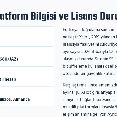
latform Bilgisi ve Lisans Du
Editöryal doğrulama sürecimi
netleşti: Xslot, 2019 yılında
lisansıyla faaliyetini sürdürüyo
üye sayısı 2026 itibarıyla 1.2
ulaşmış durumda. Sitenin SSL s
1668/JAZ)
bit şifreleme kullanarak sekt
ötesinde bir güvenlik katman
tlı hesap
Karşılaştırmalı incelememizd
ayrıntı şu: Xslot giriş altyapıs
gilizce, Almanca
saniyelik bağlantı süresine s
muadili platformlara kıyasla %
erişim anlamına geliyor. Ayrı