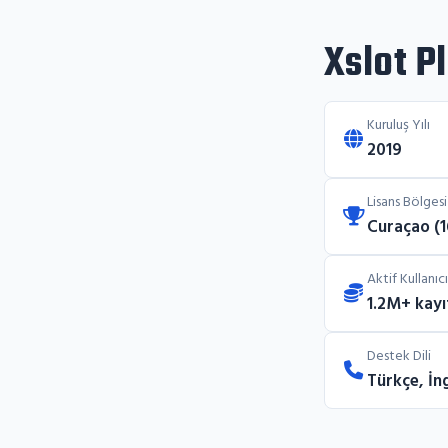
Xslot P
Kuruluş Yılı
2019
Lisans Bölgesi
Curaçao (
Aktif Kullanıcı
1.2M+ kayı
Destek Dili
Türkçe, İn