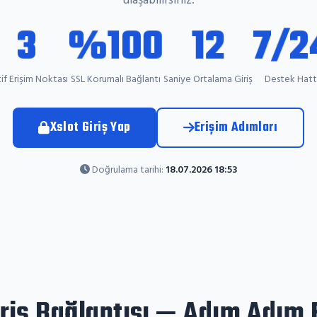
ulaşabilirsiniz.
3
%100
12
7/2
if Erişim Noktası
SSL Korumalı Bağlantı
Saniye Ortalama Giriş
Destek Hatt
Xslot Giriş Yap
Erişim Adımları
Doğrulama tarihi:
18.07.2026 18:53
iriş Bağlantısı — Adım Adım 