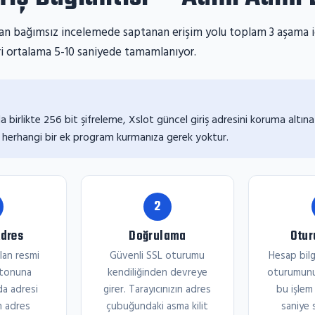
lan bağımsız incelemede saptanan erişim yolu toplam 3 aşama iç
ri ortalama 5-10 saniyede tamamlanıyor.
la birlikte 256 bit şifreleme, Xslot güncel giriş adresini koruma altına
 herhangi bir ek program kurmanıza gerek yoktur.
2
Adres
Doğrulama
Otu
lan resmi
Güvenli SSL oturumu
Hesap bilgi
utonuna
kendiliğinden devreye
oturumunuz
a adresi
girer. Tarayıcınızın adres
bu işlem 
ın adres
çubuğundaki asma kilit
saniye 