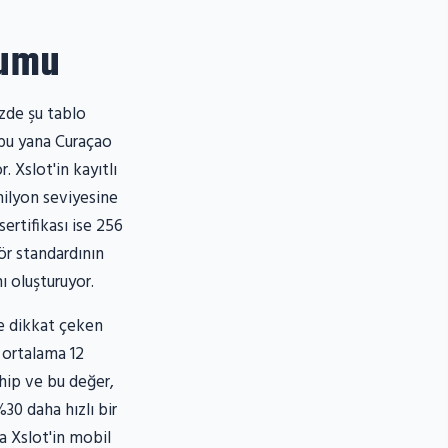
rumu
zde şu tablo
n bu yana Curaçao
r. Xslot'in kayıtlı
 milyon seviyesine
ertifikası ise 256
ör standardının
ı oluşturuyor.
e dikkat çeken
ı ortalama 12
ahip ve bu değer,
30 daha hızlı bir
ca Xslot'in mobil