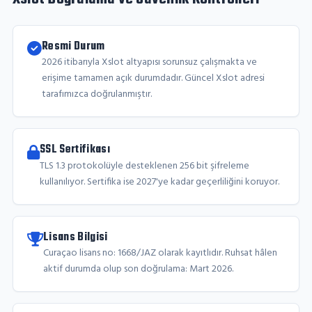
Resmi Durum
2026 itibarıyla Xslot altyapısı sorunsuz çalışmakta ve
erişime tamamen açık durumdadır. Güncel Xslot adresi
tarafımızca doğrulanmıştır.
SSL Sertifikası
TLS 1.3 protokolüyle desteklenen 256 bit şifreleme
kullanılıyor. Sertifika ise 2027'ye kadar geçerliliğini koruyor.
Lisans Bilgisi
Curaçao lisans no: 1668/JAZ olarak kayıtlıdır. Ruhsat hâlen
aktif durumda olup son doğrulama: Mart 2026.