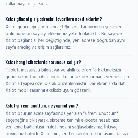
kullanmaya başlarsınız.
Xslot güncel giriş adresini favorilere nasıl eklerim?
Xslot güncel giriş adresini açtığınızda, tarayıcınızın yer imleri
bölümüne bu sayfayı eklemeniz yeterli olacaktır. Bu sayede
Xslot bağlantısı her değiştiğinde, yeni adrese doğrudan aynı
sayfa aracılığıyla erişim sağlarsınız.
Xslot hangi cihazlarda sorunsuz çalışır?
Tablet, masaüstü bilgisayar ve akıllı telefon fark etmeksizin
günümüzün tüm cihazlarında kusursuz performans vermesi için
Xslot altyapısı özel olarak düzenlenmiştir. Dar ekranlarda dahi
Xslot mobil tasarımı eksiksiz uyum gösterir.
Xslot şifremi unuttum, ne yapmalıyım?
Xslot oturum açma sayfasında yer alan "şifremi unuttum"
seçeneğine tıklayarak, sisteme tanımlı e-posta hesabınıza
yenileme bağlantısının iletilmesini sağlayabilirsiniz. İhtiyaç
duymanız halinde Xslot müşteri temsilcileri de bu aşamada size