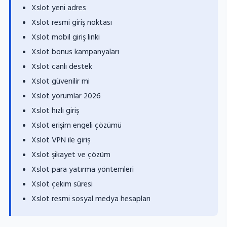
Xslot yeni adres
Xslot resmi giriş noktası
Xslot mobil giriş linki
Xslot bonus kampanyaları
Xslot canlı destek
Xslot güvenilir mi
Xslot yorumlar 2026
Xslot hızlı giriş
Xslot erişim engeli çözümü
Xslot VPN ile giriş
Xslot şikayet ve çözüm
Xslot para yatırma yöntemleri
Xslot çekim süresi
Xslot resmi sosyal medya hesapları