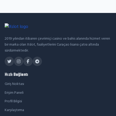
2019 yılından itibaren çevrimiçi casino ve bahis alanında hizmet veren
bir marka olan Xslot, faaliyetlerini Curaçao lisansı çatısı altında
sürdürmektedir.
Hızlı Bağlantı
Giriş Noktası
Erişim Paneli
Profil Bilgisi
Karşılaştırma