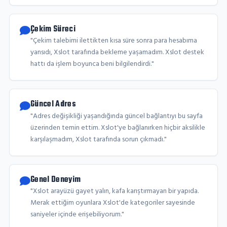
Çekim Süreci
"Çekim talebimi ilettikten kısa süre sonra para hesabıma
yansıdı, Xslot tarafında bekleme yaşamadım. Xslot destek
hattı da işlem boyunca beni bilgilendirdi."
Güncel Adres
"Adres değişikliği yaşandığında güncel bağlantıyı bu sayfa
üzerinden temin ettim. Xslot'ye bağlanırken hiçbir aksilikle
karşılaşmadım, Xslot tarafında sorun çıkmadı."
Genel Deneyim
"Xslot arayüzü gayet yalın, kafa karıştırmayan bir yapıda.
Merak ettiğim oyunlara Xslot'de kategoriler sayesinde
saniyeler içinde erişebiliyorum."