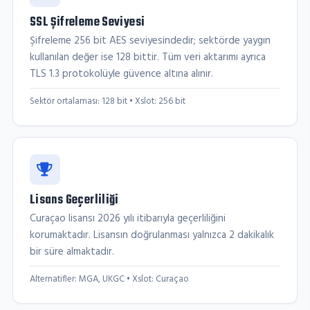
SSL Şifreleme Seviyesi
Şifreleme 256 bit AES seviyesindedir; sektörde yaygın
kullanılan değer ise 128 bittir. Tüm veri aktarımı ayrıca
TLS 1.3 protokolüyle güvence altına alınır.
Sektör ortalaması: 128 bit • Xslot: 256 bit
Lisans Geçerliliği
Curaçao lisansı 2026 yılı itibarıyla geçerliliğini
korumaktadır. Lisansın doğrulanması yalnızca 2 dakikalık
bir süre almaktadır.
Alternatifler: MGA, UKGC • Xslot: Curaçao