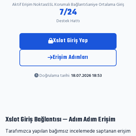
Aktif Erişim Noktası
SSL Korumalı Bağlantı
Saniye Ortalama Giriş
7/24
Destek Hattı
Xslot Giriş Yap
Erişim Adımları
Doğrulama tarihi:
18.07.2026 18:53
Xslot Giriş Bağlantısı — Adım Adım Erişim
Tarafımızca yapılan bağımsız incelemede saptanan erişim