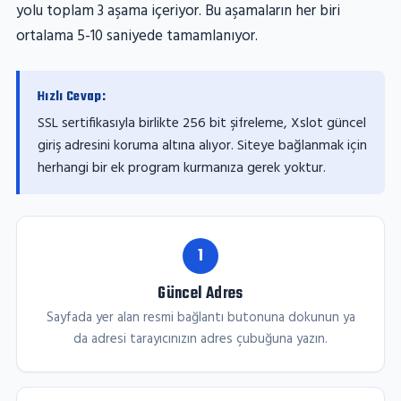
yolu toplam 3 aşama içeriyor. Bu aşamaların her biri
ortalama 5-10 saniyede tamamlanıyor.
Hızlı Cevap:
SSL sertifikasıyla birlikte 256 bit şifreleme, Xslot güncel
giriş adresini koruma altına alıyor. Siteye bağlanmak için
herhangi bir ek program kurmanıza gerek yoktur.
1
Güncel Adres
Sayfada yer alan resmi bağlantı butonuna dokunun ya
da adresi tarayıcınızın adres çubuğuna yazın.