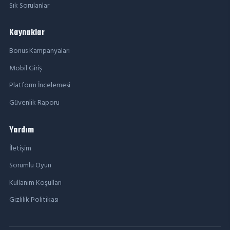
Sık Sorulanlar
Kaynaklar
Bonus Kampanyaları
Mobil Giriş
Platform İncelemesi
Güvenlik Raporu
Yardım
İletişim
Sorumlu Oyun
Kullanım Koşulları
Gizlilik Politikası