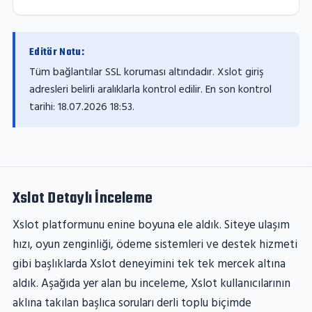
Editör Notu:
Tüm bağlantılar SSL koruması altındadır. Xslot giriş
adresleri belirli aralıklarla kontrol edilir. En son kontrol
tarihi:
18.07.2026 18:53
.
Xslot Detaylı İnceleme
Xslot platformunu enine boyuna ele aldık. Siteye ulaşım
hızı, oyun zenginliği, ödeme sistemleri ve destek hizmeti
gibi başlıklarda Xslot deneyimini tek tek mercek altına
aldık. Aşağıda yer alan bu inceleme, Xslot kullanıcılarının
aklına takılan başlıca soruları derli toplu biçimde