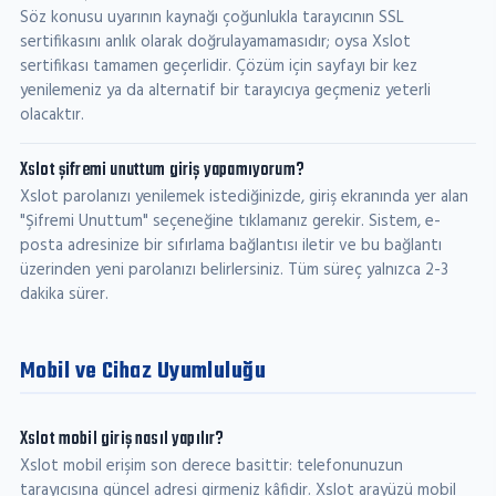
Söz konusu uyarının kaynağı çoğunlukla tarayıcının SSL
sertifikasını anlık olarak doğrulayamamasıdır; oysa Xslot
sertifikası tamamen geçerlidir. Çözüm için sayfayı bir kez
yenilemeniz ya da alternatif bir tarayıcıya geçmeniz yeterli
olacaktır.
Xslot şifremi unuttum giriş yapamıyorum?
Xslot parolanızı yenilemek istediğinizde, giriş ekranında yer alan
"Şifremi Unuttum" seçeneğine tıklamanız gerekir. Sistem, e-
posta adresinize bir sıfırlama bağlantısı iletir ve bu bağlantı
üzerinden yeni parolanızı belirlersiniz. Tüm süreç yalnızca 2-3
dakika sürer.
Mobil ve Cihaz Uyumluluğu
Xslot mobil giriş nasıl yapılır?
Xslot mobil erişim son derece basittir: telefonunuzun
tarayıcısına güncel adresi girmeniz kâfidir. Xslot arayüzü mobil