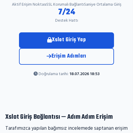
Aktif Erişim Noktası
SSL Korumalı Bağlantı
Saniye Ortalama Giriş
7/24
Destek Hattı
Xslot Giriş Yap
Erişim Adımları
Doğrulama tarihi:
18.07.2026 18:53
Xslot Giriş Bağlantısı — Adım Adım Erişim
Tarafımızca yapılan bağımsız incelemede saptanan erişim