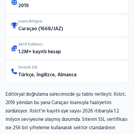
2019
Lisans Bölgesi
Curaçao (1668/JAZ)
Aktif Kullanıcı
1.2M+ kayıtlı hesap
Destek Dili
Türkçe, İngilizce, Almanca
Editöryal doğrulama sürecimizde şu tablo netleşti: Xslot,
2019 yılından bu yana Curaçao lisansıyla faaliyetini
sürdürüyor. Xslot'in kayıtlı üye sayısı 2026 itibarıyla 1.2
milyon seviyesine ulaşmış durumda. Sitenin SSL sertifikası
ise 256 bit şifreleme kullanarak sektör standardının