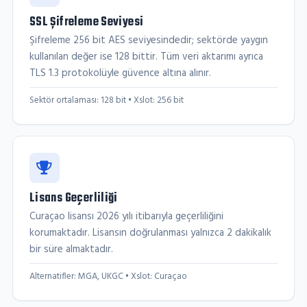
SSL Şifreleme Seviyesi
Şifreleme 256 bit AES seviyesindedir; sektörde yaygın
kullanılan değer ise 128 bittir. Tüm veri aktarımı ayrıca
TLS 1.3 protokolüyle güvence altına alınır.
Sektör ortalaması: 128 bit • Xslot: 256 bit
Lisans Geçerliliği
Curaçao lisansı 2026 yılı itibarıyla geçerliliğini
korumaktadır. Lisansın doğrulanması yalnızca 2 dakikalık
bir süre almaktadır.
Alternatifler: MGA, UKGC • Xslot: Curaçao