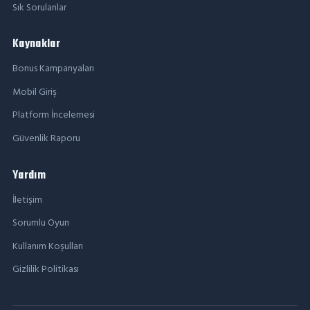
Sık Sorulanlar
Kaynaklar
Bonus Kampanyaları
Mobil Giriş
Platform İncelemesi
Güvenlik Raporu
Yardım
İletişim
Sorumlu Oyun
Kullanım Koşulları
Gizlilik Politikası