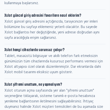
kullanmaya başlarsınız.
Xslot güncel giriş adresini favorilere nasıl eklerim?
Xslot güncel giriş adresini açtığınızda, tarayıcınızın yer imleri
bölümüne bu sayfayı eklemeniz yeterli olacaktır. Bu sayede
Xslot bağlantısı her değiştiğinde, yeni adrese doğrudan aynı
sayfa aracılığıyla erişim sağlarsınız.
Xslot hangi cihazlarda sorunsuz çalışır?
Tablet, masaüstü bilgisayar ve akıllı telefon fark etmeksizin
günümüzün tüm cihazlarında kusursuz performans vermesi için
Xslot altyapısı özel olarak düzenlenmiştir. Dar ekranlarda dahi
Xslot mobil tasarımı eksiksiz uyum gösterir.
Xslot şifremi unuttum, ne yapmalıyım?
Xslot oturum açma sayfasında yer alan "şifremi unuttum"
seçeneğine tıklayarak, sisteme tanımlı e-posta hesabınıza
yenileme bağlantısının iletilmesini sağlayabilirsiniz. İhtiyaç
duymanız halinde Xslot müşteri temsilcileri de bu aşamada size