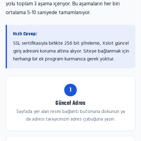
yolu toplam 3 aşama içeriyor. Bu aşamaların her biri
ortalama 5-10 saniyede tamamlanıyor.
Hızlı Cevap:
SSL sertifikasıyla birlikte 256 bit şifreleme, Xslot güncel
giriş adresini koruma altına alıyor. Siteye bağlanmak için
herhangi bir ek program kurmanıza gerek yoktur.
1
Güncel Adres
Sayfada yer alan resmi bağlantı butonuna dokunun ya
da adresi tarayıcınızın adres çubuğuna yazın.