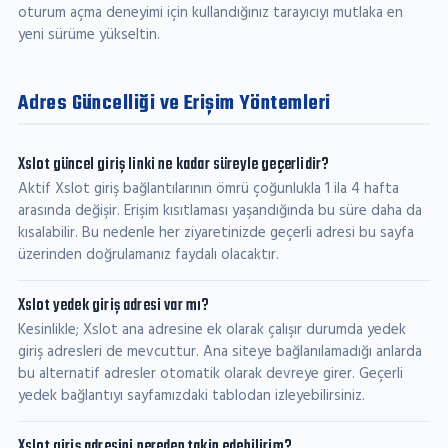
oturum açma deneyimi için kullandığınız tarayıcıyı mutlaka en
yeni sürüme yükseltin.
Adres Güncelliği ve Erişim Yöntemleri
Xslot güncel giriş linki ne kadar süreyle geçerlidir?
Aktif Xslot giriş bağlantılarının ömrü çoğunlukla 1 ila 4 hafta
arasında değişir. Erişim kısıtlaması yaşandığında bu süre daha da
kısalabilir. Bu nedenle her ziyaretinizde geçerli adresi bu sayfa
üzerinden doğrulamanız faydalı olacaktır.
Xslot yedek giriş adresi var mı?
Kesinlikle; Xslot ana adresine ek olarak çalışır durumda yedek
giriş adresleri de mevcuttur. Ana siteye bağlanılamadığı anlarda
bu alternatif adresler otomatik olarak devreye girer. Geçerli
yedek bağlantıyı sayfamızdaki tablodan izleyebilirsiniz.
Xslot giriş adresini nereden takip edebilirim?