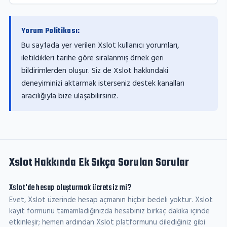
Yorum Politikası:
Bu sayfada yer verilen Xslot kullanıcı yorumları,
iletildikleri tarihe göre sıralanmış örnek geri
bildirimlerden oluşur. Siz de Xslot hakkındaki
deneyiminizi aktarmak isterseniz destek kanalları
aracılığıyla bize ulaşabilirsiniz.
Xslot Hakkında Ek Sıkça Sorulan Sorular
Xslot'de hesap oluşturmak ücretsiz mi?
Evet, Xslot üzerinde hesap açmanın hiçbir bedeli yoktur. Xslot
kayıt formunu tamamladığınızda hesabınız birkaç dakika içinde
etkinleşir; hemen ardından Xslot platformunu dilediğiniz gibi