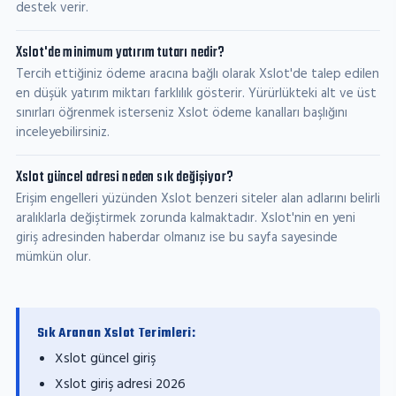
destek verir.
Xslot'de minimum yatırım tutarı nedir?
Tercih ettiğiniz ödeme aracına bağlı olarak Xslot'de talep edilen
en düşük yatırım miktarı farklılık gösterir. Yürürlükteki alt ve üst
sınırları öğrenmek isterseniz Xslot ödeme kanalları başlığını
inceleyebilirsiniz.
Xslot güncel adresi neden sık değişiyor?
Erişim engelleri yüzünden Xslot benzeri siteler alan adlarını belirli
aralıklarla değiştirmek zorunda kalmaktadır. Xslot'nin en yeni
giriş adresinden haberdar olmanız ise bu sayfa sayesinde
mümkün olur.
Sık Aranan Xslot Terimleri:
Xslot güncel giriş
Xslot giriş adresi 2026