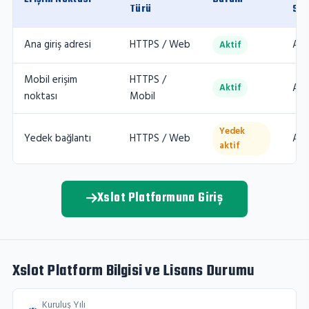
Türü
Sev
Ana giriş adresi
HTTPS / Web
A+ 
Aktif
Mobil erişim
HTTPS /
A (
Aktif
noktası
Mobil
Yedek
Yedek bağlantı
HTTPS / Web
A (
aktif
Xslot Platformuna Giriş
Xslot Platform Bilgisi ve Lisans Durumu
Kuruluş Yılı