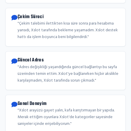
Çekim Süreci
"Çekim talebimi ilettikten kısa süre sonra para hesabıma
yansıdı, Xslot tarafında bekleme yaşamadım. Xslot destek
hattı da işlem boyunca beni bilgilendirdi."
Güncel Adres
"Adres değişikliği yaşandığında güncel bağlantıyı bu sayfa
üzerinden temin ettim. Xslot'ye bağlanırken hiçbir aksilikle
karşılaşmadım, Xslot tarafında sorun çıkmadı."
Genel Deneyim
"Xslot arayüzü gayet yalın, kafa karıştırmayan bir yapıda.
Merak ettiğim oyunlara Xslot'de kategoriler sayesinde
saniyeler içinde erişebiliyorum."