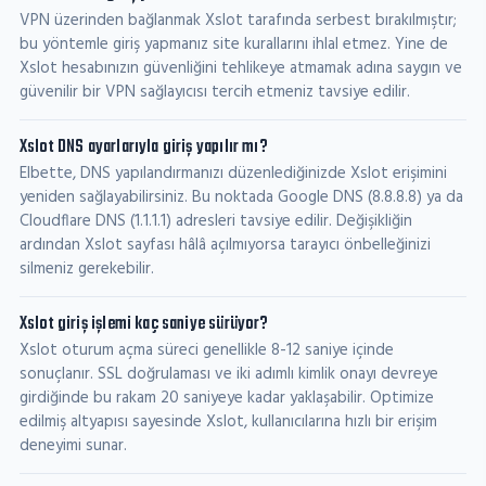
VPN üzerinden bağlanmak Xslot tarafında serbest bırakılmıştır;
bu yöntemle giriş yapmanız site kurallarını ihlal etmez. Yine de
Xslot hesabınızın güvenliğini tehlikeye atmamak adına saygın ve
güvenilir bir VPN sağlayıcısı tercih etmeniz tavsiye edilir.
Xslot DNS ayarlarıyla giriş yapılır mı?
Elbette, DNS yapılandırmanızı düzenlediğinizde Xslot erişimini
yeniden sağlayabilirsiniz. Bu noktada Google DNS (8.8.8.8) ya da
Cloudflare DNS (1.1.1.1) adresleri tavsiye edilir. Değişikliğin
ardından Xslot sayfası hâlâ açılmıyorsa tarayıcı önbelleğinizi
silmeniz gerekebilir.
Xslot giriş işlemi kaç saniye sürüyor?
Xslot oturum açma süreci genellikle 8-12 saniye içinde
sonuçlanır. SSL doğrulaması ve iki adımlı kimlik onayı devreye
girdiğinde bu rakam 20 saniyeye kadar yaklaşabilir. Optimize
edilmiş altyapısı sayesinde Xslot, kullanıcılarına hızlı bir erişim
deneyimi sunar.