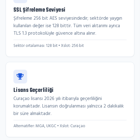
SSL Şifreleme Seviyesi
Şifreleme 256 bit AES seviyesindedir; sektörde yaygın
kullanılan değer ise 128 bittir. Tüm veri aktarımı ayrıca
TLS 1.3 protokolüyle güvence altına alınır.
Sektör ortalaması: 128 bit • Xslot: 256 bit
Lisans Geçerliliği
Curaçao lisansı 2026 yılı itibarıyla geçerliliğini
korumaktadır. Lisansın doğrulanması yalnızca 2 dakikalık
bir süre almaktadır.
Alternatifler: MGA, UKGC • Xslot: Curaçao