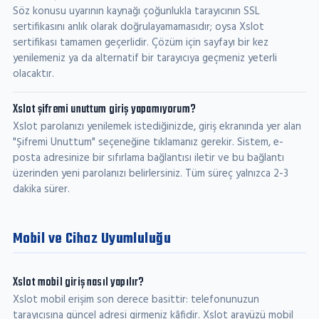
Söz konusu uyarının kaynağı çoğunlukla tarayıcının SSL
sertifikasını anlık olarak doğrulayamamasıdır; oysa Xslot
sertifikası tamamen geçerlidir. Çözüm için sayfayı bir kez
yenilemeniz ya da alternatif bir tarayıcıya geçmeniz yeterli
olacaktır.
Xslot şifremi unuttum giriş yapamıyorum?
Xslot parolanızı yenilemek istediğinizde, giriş ekranında yer alan
"Şifremi Unuttum" seçeneğine tıklamanız gerekir. Sistem, e-
posta adresinize bir sıfırlama bağlantısı iletir ve bu bağlantı
üzerinden yeni parolanızı belirlersiniz. Tüm süreç yalnızca 2-3
dakika sürer.
Mobil ve Cihaz Uyumluluğu
Xslot mobil giriş nasıl yapılır?
Xslot mobil erişim son derece basittir: telefonunuzun
tarayıcısına güncel adresi girmeniz kâfidir. Xslot arayüzü mobil