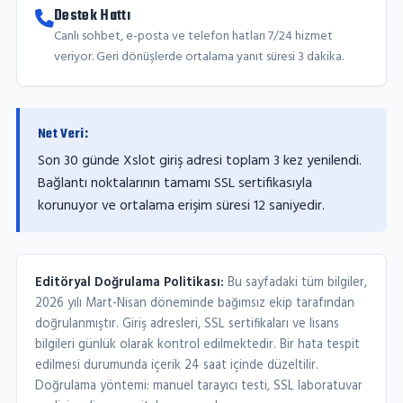
Destek Hattı
Canlı sohbet, e-posta ve telefon hatları 7/24 hizmet
veriyor. Geri dönüşlerde ortalama yanıt süresi 3 dakika.
Net Veri:
Son 30 günde Xslot giriş adresi toplam 3 kez yenilendi.
Bağlantı noktalarının tamamı SSL sertifikasıyla
korunuyor ve ortalama erişim süresi 12 saniyedir.
Editöryal Doğrulama Politikası:
Bu sayfadaki tüm bilgiler,
2026 yılı Mart-Nisan döneminde bağımsız ekip tarafından
doğrulanmıştır. Giriş adresleri, SSL sertifikaları ve lisans
bilgileri günlük olarak kontrol edilmektedir. Bir hata tespit
edilmesi durumunda içerik 24 saat içinde düzeltilir.
Doğrulama yöntemi: manuel tarayıcı testi, SSL laboratuvar