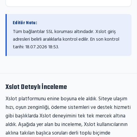
Editör Notu:
Tüm bağlantılar SSL koruması altındadır. Xslot giriş
adresleri belirli aralıklarla kontrol edilir. En son kontrol
tarihi:
18.07.2026 18:53
.
Xslot Detaylı İnceleme
Xslot platformunu enine boyuna ele aldık. Siteye ulaşım
hızı, oyun zenginliği, ödeme sistemleri ve destek hizmeti
gibi başlıklarda Xslot deneyimini tek tek mercek altına
aldık. Aşağıda yer alan bu inceleme, Xslot kullanıcılarının
aklına takılan başlıca soruları derli toplu biçimde