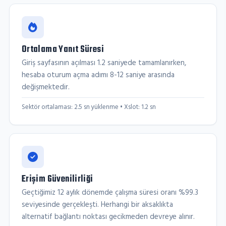
Ortalama Yanıt Süresi
Giriş sayfasının açılması 1.2 saniyede tamamlanırken,
hesaba oturum açma adımı 8-12 saniye arasında
değişmektedir.
Sektör ortalaması: 2.5 sn yüklenme • Xslot: 1.2 sn
Erişim Güvenilirliği
Geçtiğimiz 12 aylık dönemde çalışma süresi oranı %99.3
seviyesinde gerçekleşti. Herhangi bir aksaklıkta
alternatif bağlantı noktası gecikmeden devreye alınır.