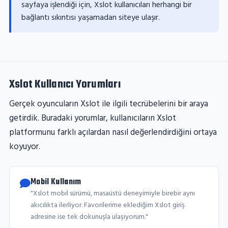
sayfaya işlendiği için, Xslot kullanıcıları herhangi bir
bağlantı sıkıntısı yaşamadan siteye ulaşır.
Xslot Kullanıcı Yorumları
Gerçek oyuncuların Xslot ile ilgili tecrübelerini bir araya
getirdik. Buradaki yorumlar, kullanıcıların Xslot
platformunu farklı açılardan nasıl değerlendirdiğini ortaya
koyuyor.
Mobil Kullanım
"Xslot mobil sürümü, masaüstü deneyimiyle birebir aynı
akıcılıkta ilerliyor. Favorilerime eklediğim Xslot giriş
adresine ise tek dokunuşla ulaşıyorum."