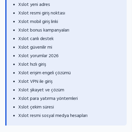
Xslot yeni adres
Xslot resmi giriş noktası
Xslot mobil giriş linki
Xslot bonus kampanyaları
Xslot canlı destek
Xslot güvenilir mi
Xslot yorumlar 2026
Xslot hızlı giriş
Xslot erişim engeli çözümü
Xslot VPN ile giriş
Xslot şikayet ve çözüm
Xslot para yatırma yöntemleri
Xslot çekim süresi
Xslot resmi sosyal medya hesapları