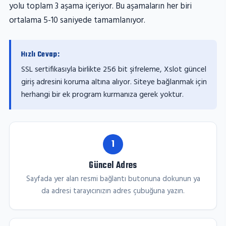
yolu toplam 3 aşama içeriyor. Bu aşamaların her biri
ortalama 5-10 saniyede tamamlanıyor.
Hızlı Cevap:
SSL sertifikasıyla birlikte 256 bit şifreleme, Xslot güncel
giriş adresini koruma altına alıyor. Siteye bağlanmak için
herhangi bir ek program kurmanıza gerek yoktur.
1
Güncel Adres
Sayfada yer alan resmi bağlantı butonuna dokunun ya
da adresi tarayıcınızın adres çubuğuna yazın.