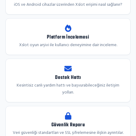
iOS ve Android cihazlar üzerinden Xslot erişimi nasıl sağlanır?
Platform İncelemesi
Xslot oyun arşivi ile kullanıcı deneyimine dair inceleme.
Destek Hattı
Kesintisiz canlı yardım hattı ve başvurabileceğiniz iletişim
yolları.
Güvenlik Raporu
Veri güvenliği standartları ve SSL şifrelemesine ilişkin ayrıntılar.