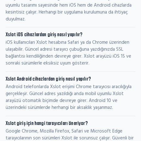
uyumlu tasarımı sayesinde hem iOS hem de Android cihazlarda
kesintisiz çalışır. Herhangi bir uygulama kurulumuna da ihtiyaç
duyulmaz.
Xslot iOS cihazlardan giriş nasıl yapılır?
iOS kullanıcıları Xslot hesabına Safari ya da Chrome üzerinden
ulaşabilir. Güncel adresi tarayıcı çubuğuna yazdığınızda SSL
bağlantısı kendiliğinden devreye girer. Xslot arayüzü iOS 15 ve
sonraki sürümlerle eksiksiz uyum gösterir.
Xslot Android cihazlardan giriş nasıl yapılır?
Android telefonlarda Xslot erişimi Chrome tarayıcısı aracılığıyla
gerçekleşir. Güncel adres yazıldığı anda mobil uyumlu Xslot
arayüzü otomatik biçimde devreye girer. Android 10 ve
üzerindeki sürümlerde herhangi bir aksaklık yaşanmaz.
Xslot giriş için hangi tarayıcıları öneriyor?
Google Chrome, Mozilla Firefox, Safari ve Microsoft Edge
tarayıcılarının son sürümleri Xslot ile sorunsuz çalışır. Güvenli bir