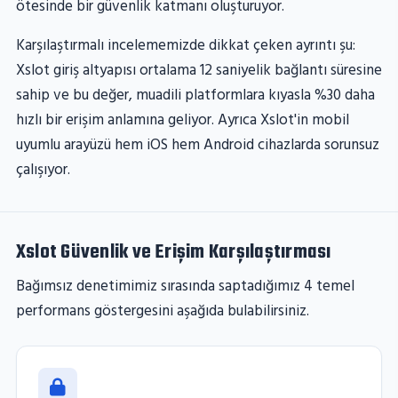
ötesinde bir güvenlik katmanı oluşturuyor.
Karşılaştırmalı incelememizde dikkat çeken ayrıntı şu:
Xslot giriş altyapısı ortalama 12 saniyelik bağlantı süresine
sahip ve bu değer, muadili platformlara kıyasla %30 daha
hızlı bir erişim anlamına geliyor. Ayrıca Xslot'in mobil
uyumlu arayüzü hem iOS hem Android cihazlarda sorunsuz
çalışıyor.
Xslot Güvenlik ve Erişim Karşılaştırması
Bağımsız denetimimiz sırasında saptadığımız 4 temel
performans göstergesini aşağıda bulabilirsiniz.