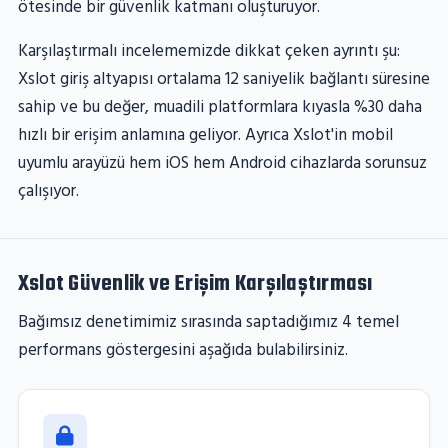
ötesinde bir güvenlik katmanı oluşturuyor.
Karşılaştırmalı incelememizde dikkat çeken ayrıntı şu:
Xslot giriş altyapısı ortalama 12 saniyelik bağlantı süresine
sahip ve bu değer, muadili platformlara kıyasla %30 daha
hızlı bir erişim anlamına geliyor. Ayrıca Xslot'in mobil
uyumlu arayüzü hem iOS hem Android cihazlarda sorunsuz
çalışıyor.
Xslot Güvenlik ve Erişim Karşılaştırması
Bağımsız denetimimiz sırasında saptadığımız 4 temel
performans göstergesini aşağıda bulabilirsiniz.