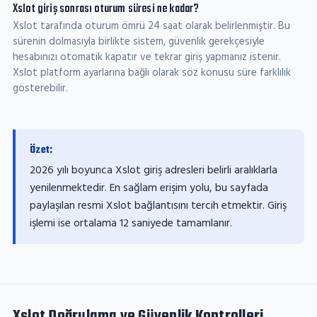
Xslot giriş sonrası oturum süresi ne kadar?
Xslot tarafında oturum ömrü 24 saat olarak belirlenmiştir. Bu
sürenin dolmasıyla birlikte sistem, güvenlik gerekçesiyle
hesabınızı otomatik kapatır ve tekrar giriş yapmanız istenir.
Xslot platform ayarlarına bağlı olarak söz konusu süre farklılık
gösterebilir.
Özet:
2026 yılı boyunca Xslot giriş adresleri belirli aralıklarla
yenilenmektedir. En sağlam erişim yolu, bu sayfada
paylaşılan resmi Xslot bağlantısını tercih etmektir. Giriş
işlemi ise ortalama 12 saniyede tamamlanır.
Xslot Doğrulama ve Güvenlik Kontrolleri