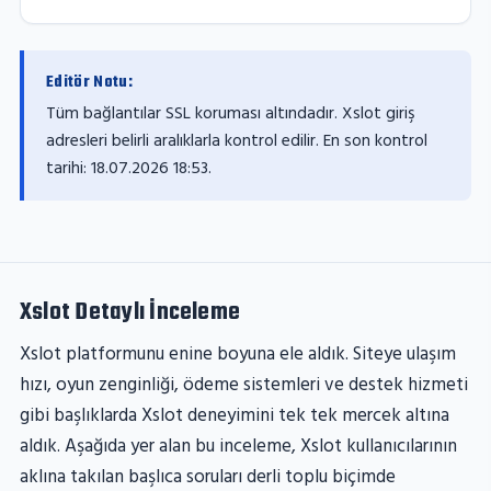
Editör Notu:
Tüm bağlantılar SSL koruması altındadır. Xslot giriş
adresleri belirli aralıklarla kontrol edilir. En son kontrol
tarihi:
18.07.2026 18:53
.
Xslot Detaylı İnceleme
Xslot platformunu enine boyuna ele aldık. Siteye ulaşım
hızı, oyun zenginliği, ödeme sistemleri ve destek hizmeti
gibi başlıklarda Xslot deneyimini tek tek mercek altına
aldık. Aşağıda yer alan bu inceleme, Xslot kullanıcılarının
aklına takılan başlıca soruları derli toplu biçimde