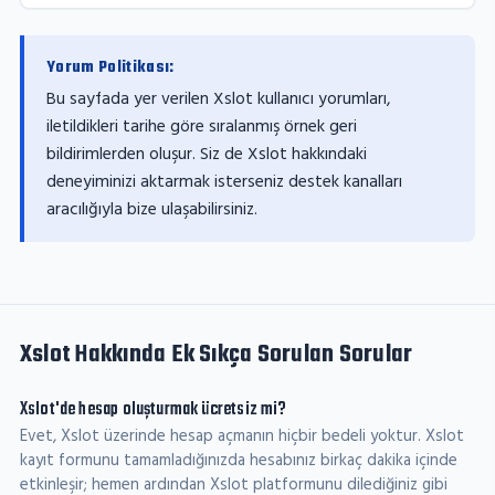
Yorum Politikası:
Bu sayfada yer verilen Xslot kullanıcı yorumları,
iletildikleri tarihe göre sıralanmış örnek geri
bildirimlerden oluşur. Siz de Xslot hakkındaki
deneyiminizi aktarmak isterseniz destek kanalları
aracılığıyla bize ulaşabilirsiniz.
Xslot Hakkında Ek Sıkça Sorulan Sorular
Xslot'de hesap oluşturmak ücretsiz mi?
Evet, Xslot üzerinde hesap açmanın hiçbir bedeli yoktur. Xslot
kayıt formunu tamamladığınızda hesabınız birkaç dakika içinde
etkinleşir; hemen ardından Xslot platformunu dilediğiniz gibi