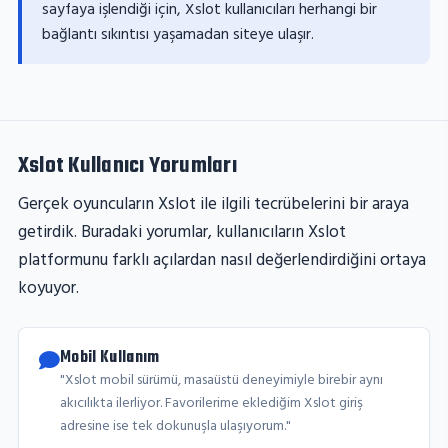
sayfaya işlendiği için, Xslot kullanıcıları herhangi bir
bağlantı sıkıntısı yaşamadan siteye ulaşır.
Xslot Kullanıcı Yorumları
Gerçek oyuncuların Xslot ile ilgili tecrübelerini bir araya
getirdik. Buradaki yorumlar, kullanıcıların Xslot
platformunu farklı açılardan nasıl değerlendirdiğini ortaya
koyuyor.
Mobil Kullanım
"Xslot mobil sürümü, masaüstü deneyimiyle birebir aynı
akıcılıkta ilerliyor. Favorilerime eklediğim Xslot giriş
adresine ise tek dokunuşla ulaşıyorum."