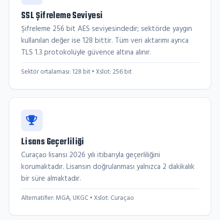
SSL Şifreleme Seviyesi
Şifreleme 256 bit AES seviyesindedir; sektörde yaygın
kullanılan değer ise 128 bittir. Tüm veri aktarımı ayrıca
TLS 1.3 protokolüyle güvence altına alınır.
Sektör ortalaması: 128 bit • Xslot: 256 bit
Lisans Geçerliliği
Curaçao lisansı 2026 yılı itibarıyla geçerliliğini
korumaktadır. Lisansın doğrulanması yalnızca 2 dakikalık
bir süre almaktadır.
Alternatifler: MGA, UKGC • Xslot: Curaçao