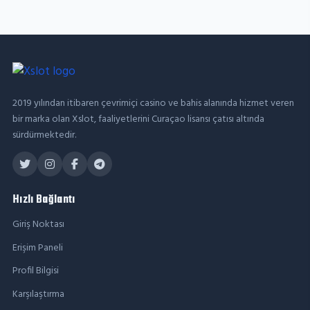
2019 yılından itibaren çevrimiçi casino ve bahis alanında hizmet veren
bir marka olan Xslot, faaliyetlerini Curaçao lisansı çatısı altında
sürdürmektedir.
Hızlı Bağlantı
Giriş Noktası
Erişim Paneli
Profil Bilgisi
Karşılaştırma