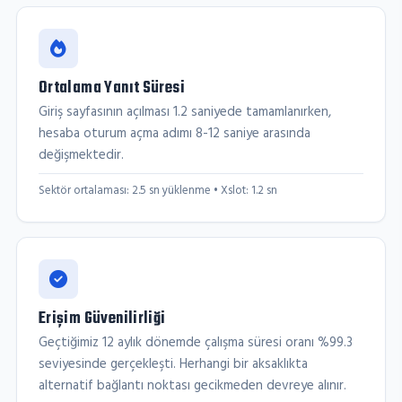
Ortalama Yanıt Süresi
Giriş sayfasının açılması 1.2 saniyede tamamlanırken,
hesaba oturum açma adımı 8-12 saniye arasında
değişmektedir.
Sektör ortalaması: 2.5 sn yüklenme • Xslot: 1.2 sn
Erişim Güvenilirliği
Geçtiğimiz 12 aylık dönemde çalışma süresi oranı %99.3
seviyesinde gerçekleşti. Herhangi bir aksaklıkta
alternatif bağlantı noktası gecikmeden devreye alınır.