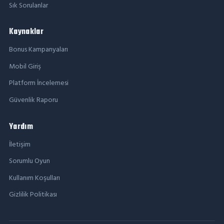
Sık Sorulanlar
Kaynaklar
Bonus Kampanyaları
Mobil Giriş
Platform İncelemesi
Güvenlik Raporu
Yardım
İletişim
Sorumlu Oyun
Kullanım Koşulları
Gizlilik Politikası