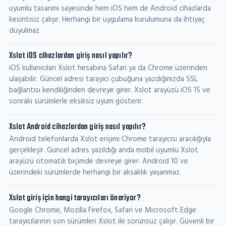
uyumlu tasarımı sayesinde hem iOS hem de Android cihazlarda
kesintisiz çalışır. Herhangi bir uygulama kurulumuna da ihtiyaç
duyulmaz.
Xslot iOS cihazlardan giriş nasıl yapılır?
iOS kullanıcıları Xslot hesabına Safari ya da Chrome üzerinden
ulaşabilir. Güncel adresi tarayıcı çubuğuna yazdığınızda SSL
bağlantısı kendiliğinden devreye girer. Xslot arayüzü iOS 15 ve
sonraki sürümlerle eksiksiz uyum gösterir.
Xslot Android cihazlardan giriş nasıl yapılır?
Android telefonlarda Xslot erişimi Chrome tarayıcısı aracılığıyla
gerçekleşir. Güncel adres yazıldığı anda mobil uyumlu Xslot
arayüzü otomatik biçimde devreye girer. Android 10 ve
üzerindeki sürümlerde herhangi bir aksaklık yaşanmaz.
Xslot giriş için hangi tarayıcıları öneriyor?
Google Chrome, Mozilla Firefox, Safari ve Microsoft Edge
tarayıcılarının son sürümleri Xslot ile sorunsuz çalışır. Güvenli bir