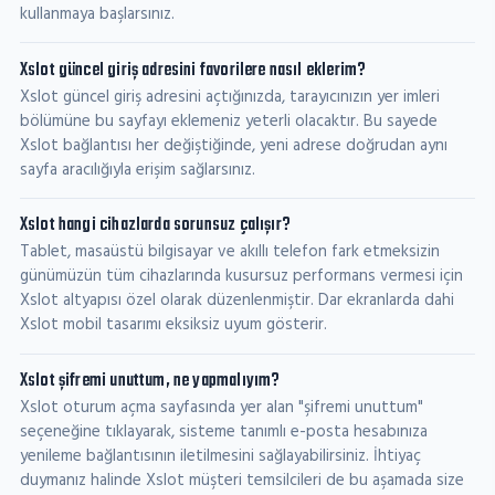
kullanmaya başlarsınız.
Xslot güncel giriş adresini favorilere nasıl eklerim?
Xslot güncel giriş adresini açtığınızda, tarayıcınızın yer imleri
bölümüne bu sayfayı eklemeniz yeterli olacaktır. Bu sayede
Xslot bağlantısı her değiştiğinde, yeni adrese doğrudan aynı
sayfa aracılığıyla erişim sağlarsınız.
Xslot hangi cihazlarda sorunsuz çalışır?
Tablet, masaüstü bilgisayar ve akıllı telefon fark etmeksizin
günümüzün tüm cihazlarında kusursuz performans vermesi için
Xslot altyapısı özel olarak düzenlenmiştir. Dar ekranlarda dahi
Xslot mobil tasarımı eksiksiz uyum gösterir.
Xslot şifremi unuttum, ne yapmalıyım?
Xslot oturum açma sayfasında yer alan "şifremi unuttum"
seçeneğine tıklayarak, sisteme tanımlı e-posta hesabınıza
yenileme bağlantısının iletilmesini sağlayabilirsiniz. İhtiyaç
duymanız halinde Xslot müşteri temsilcileri de bu aşamada size