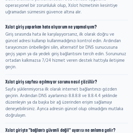
operasyonel bir zorunluluk olup, Xslot hizmetinin kesintiye
uğramadan sürmesini güvence altına alır.
Xslot giriş yaparken hata alıyorum ne yapmalıyım?
Giriş sırasında hata ile karşılaşıyorsanız, ilk olarak doğru ve
güncel adresi kullanıp kullanmadığınızı kontrol edin. Ardından
tarayıcınızın önbelleğini silin, alternatif bir DNS sunucusuna
geçiş yapın ya da yedek giriş bağlantısını tercih edin. Sorununuz
ortadan kalkmazsa 7/24 hizmet veren destek hattıyla iletişime
geçin.
Xslot giriş sayfası açılmıyor sorunu nasıl çözülür?
Sayfa yüklenmiyorsa ilk olarak internet bağlantınızı gözden
geçirin. Ardından DNS ayarlarınızı 8.8.8.8 ve 8.8.4.4 şeklinde
düzenleyin ya da başka bir ağ üzerinden erişim sağlamayı
deneyebilirsiniz. Ayrıca adresin güncel olup olmadığını mutlaka
doğrulayın.
Xslot girişte "bağlantı güvenli değil" uyarısı ne anlama gelir?