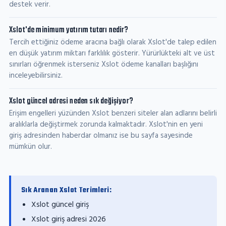
destek verir.
Xslot'de minimum yatırım tutarı nedir?
Tercih ettiğiniz ödeme aracına bağlı olarak Xslot'de talep edilen
en düşük yatırım miktarı farklılık gösterir. Yürürlükteki alt ve üst
sınırları öğrenmek isterseniz Xslot ödeme kanalları başlığını
inceleyebilirsiniz.
Xslot güncel adresi neden sık değişiyor?
Erişim engelleri yüzünden Xslot benzeri siteler alan adlarını belirli
aralıklarla değiştirmek zorunda kalmaktadır. Xslot'nin en yeni
giriş adresinden haberdar olmanız ise bu sayfa sayesinde
mümkün olur.
Sık Aranan Xslot Terimleri:
Xslot güncel giriş
Xslot giriş adresi 2026