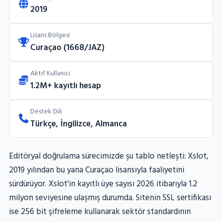
2019
Lisans Bölgesi
Curaçao (1668/JAZ)
Aktif Kullanıcı
1.2M+ kayıtlı hesap
Destek Dili
Türkçe, İngilizce, Almanca
Editöryal doğrulama sürecimizde şu tablo netleşti: Xslot,
2019 yılından bu yana Curaçao lisansıyla faaliyetini
sürdürüyor. Xslot'in kayıtlı üye sayısı 2026 itibarıyla 1.2
milyon seviyesine ulaşmış durumda. Sitenin SSL sertifikası
ise 256 bit şifreleme kullanarak sektör standardının