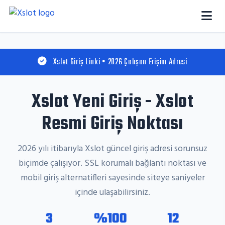
Xslot Giriş Linki • 2026 Çalışan Erişim Adresi
Xslot Yeni Giriş - Xslot
Resmi Giriş Noktası
2026 yılı itibarıyla Xslot güncel giriş adresi sorunsuz
biçimde çalışıyor. SSL korumalı bağlantı noktası ve
mobil giriş alternatifleri sayesinde siteye saniyeler
içinde ulaşabilirsiniz.
3
%100
12