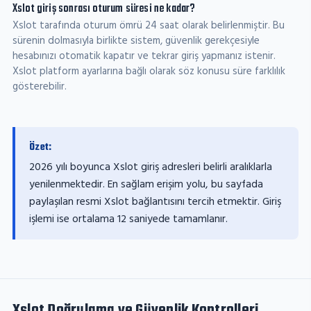
Xslot giriş sonrası oturum süresi ne kadar?
Xslot tarafında oturum ömrü 24 saat olarak belirlenmiştir. Bu
sürenin dolmasıyla birlikte sistem, güvenlik gerekçesiyle
hesabınızı otomatik kapatır ve tekrar giriş yapmanız istenir.
Xslot platform ayarlarına bağlı olarak söz konusu süre farklılık
gösterebilir.
Özet:
2026 yılı boyunca Xslot giriş adresleri belirli aralıklarla
yenilenmektedir. En sağlam erişim yolu, bu sayfada
paylaşılan resmi Xslot bağlantısını tercih etmektir. Giriş
işlemi ise ortalama 12 saniyede tamamlanır.
Xslot Doğrulama ve Güvenlik Kontrolleri