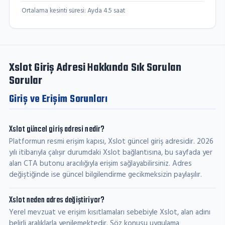
Ortalama kesinti süresi: Ayda 4.5 saat
Xslot Giriş Adresi Hakkında Sık Sorulan
Sorular
Giriş ve Erişim Sorunları
Xslot güncel giriş adresi nedir?
Platformun resmi erişim kapısı, Xslot güncel giriş adresidir. 2026
yılı itibarıyla çalışır durumdaki Xslot bağlantısına, bu sayfada yer
alan CTA butonu aracılığıyla erişim sağlayabilirsiniz. Adres
değiştiğinde ise güncel bilgilendirme gecikmeksizin paylaşılır.
Xslot neden adres değiştiriyor?
Yerel mevzuat ve erişim kısıtlamaları sebebiyle Xslot, alan adını
belirli aralıklarla yenilemektedir. Söz konusu uygulama