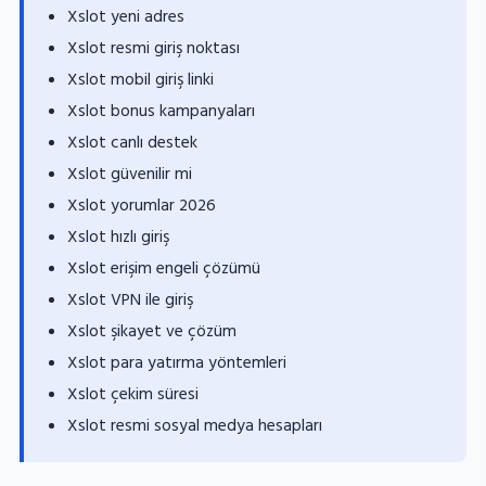
Xslot yeni adres
Xslot resmi giriş noktası
Xslot mobil giriş linki
Xslot bonus kampanyaları
Xslot canlı destek
Xslot güvenilir mi
Xslot yorumlar 2026
Xslot hızlı giriş
Xslot erişim engeli çözümü
Xslot VPN ile giriş
Xslot şikayet ve çözüm
Xslot para yatırma yöntemleri
Xslot çekim süresi
Xslot resmi sosyal medya hesapları