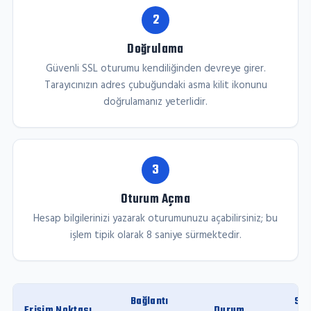
2
Doğrulama
Güvenli SSL oturumu kendiliğinden devreye girer.
Tarayıcınızın adres çubuğundaki asma kilit ikonunu
doğrulamanız yeterlidir.
3
Oturum Açma
Hesap bilgilerinizi yazarak oturumunuzu açabilirsiniz; bu
işlem tipik olarak 8 saniye sürmektedir.
Bağlantı
SSL
Erişim Noktası
Durum