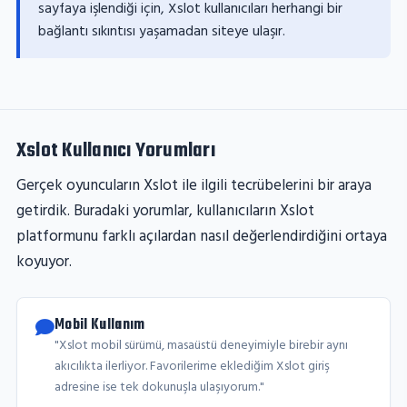
sayfaya işlendiği için, Xslot kullanıcıları herhangi bir
bağlantı sıkıntısı yaşamadan siteye ulaşır.
Xslot Kullanıcı Yorumları
Gerçek oyuncuların Xslot ile ilgili tecrübelerini bir araya
getirdik. Buradaki yorumlar, kullanıcıların Xslot
platformunu farklı açılardan nasıl değerlendirdiğini ortaya
koyuyor.
Mobil Kullanım
"Xslot mobil sürümü, masaüstü deneyimiyle birebir aynı
akıcılıkta ilerliyor. Favorilerime eklediğim Xslot giriş
adresine ise tek dokunuşla ulaşıyorum."