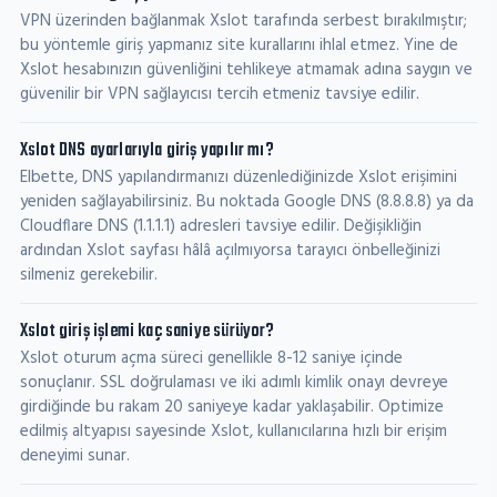
VPN üzerinden bağlanmak Xslot tarafında serbest bırakılmıştır;
bu yöntemle giriş yapmanız site kurallarını ihlal etmez. Yine de
Xslot hesabınızın güvenliğini tehlikeye atmamak adına saygın ve
güvenilir bir VPN sağlayıcısı tercih etmeniz tavsiye edilir.
Xslot DNS ayarlarıyla giriş yapılır mı?
Elbette, DNS yapılandırmanızı düzenlediğinizde Xslot erişimini
yeniden sağlayabilirsiniz. Bu noktada Google DNS (8.8.8.8) ya da
Cloudflare DNS (1.1.1.1) adresleri tavsiye edilir. Değişikliğin
ardından Xslot sayfası hâlâ açılmıyorsa tarayıcı önbelleğinizi
silmeniz gerekebilir.
Xslot giriş işlemi kaç saniye sürüyor?
Xslot oturum açma süreci genellikle 8-12 saniye içinde
sonuçlanır. SSL doğrulaması ve iki adımlı kimlik onayı devreye
girdiğinde bu rakam 20 saniyeye kadar yaklaşabilir. Optimize
edilmiş altyapısı sayesinde Xslot, kullanıcılarına hızlı bir erişim
deneyimi sunar.