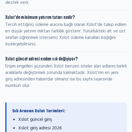
destek verir.
Xslot'de minimum yatırım tutarı nedir?
Tercih ettiğiniz ödeme aracına bağlı olarak Xslot'de talep edilen
en düşük yatırım miktarı farklılık gösterir. Yürürlükteki alt ve üst
sınırları öğrenmek isterseniz Xslot ödeme kanalları başlığını
inceleyebilirsiniz.
Xslot güncel adresi neden sık değişiyor?
Erişim engelleri yüzünden Xslot benzeri siteler alan adlarını belirli
aralıklarla değiştirmek zorunda kalmaktadır. Xslot'nin en yeni
giriş adresinden haberdar olmanız ise bu sayfa sayesinde
mümkün olur.
Sık Aranan Xslot Terimleri:
Xslot güncel giriş
Xslot giriş adresi 2026