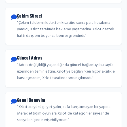
Çekim Süreci
"Çekim talebimi ilettikten kısa süre sonra para hesabıma
yansıdı, Xslot tarafında bekleme yaşamadım. Xslot destek
hattı da işlem boyunca beni bilgilendirdi."
Güncel Adres
"Adres değişikliği yaşandığında güncel bağlantıyı bu sayfa
üzerinden temin ettim. Xslot'ye bağlanırken hiçbir aksilikle
karşılaşmadım, Xslot tarafında sorun çıkmadı."
Genel Deneyim
"Xslot arayüzü gayet yalın, kafa karıştırmayan bir yapıda.
Merak ettiğim oyunlara Xslot'de kategoriler sayesinde
saniyeler içinde erişebiliyorum."