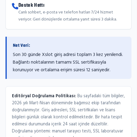
Destek Hattı
Canlı sohbet, e-posta ve telefon hatları 7/24 hizmet
veriyor. Geri dönüşlerde ortalama yanıt süresi 3 dakika.
Net Veri:
Son 30 günde Xslot giriş adresi toplam 3 kez yenilendi.
Bağlantı noktalarının tamamı SSL sertifikasıyla
korunuyor ve ortalama erişim süresi 12 saniyedir.
Editöryal Doğrulama Politikası:
Bu sayfadaki tüm bilgiler,
2026 yılı Mart-Nisan döneminde bağımsız ekip tarafından
doğrulanmıştır. Giriş adresleri, SSL sertifikaları ve lisans
bilgileri günlük olarak kontrol edilmektedir. Bir hata tespit
edilmesi durumunda içerik 24 saat içinde düzeltilir.
Doğrulama yöntemi: manuel tarayıcı testi, SSL laboratuvar