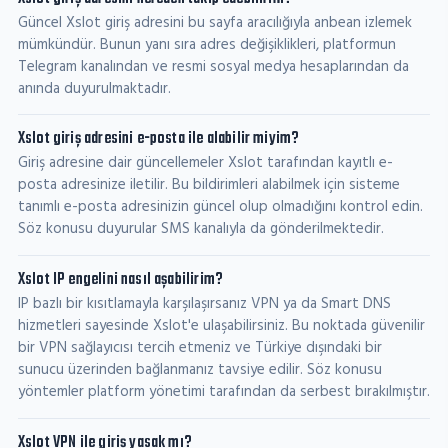
Güncel Xslot giriş adresini bu sayfa aracılığıyla anbean izlemek
mümkündür. Bunun yanı sıra adres değişiklikleri, platformun
Telegram kanalından ve resmi sosyal medya hesaplarından da
anında duyurulmaktadır.
Xslot giriş adresini e-posta ile alabilir miyim?
Giriş adresine dair güncellemeler Xslot tarafından kayıtlı e-
posta adresinize iletilir. Bu bildirimleri alabilmek için sisteme
tanımlı e-posta adresinizin güncel olup olmadığını kontrol edin.
Söz konusu duyurular SMS kanalıyla da gönderilmektedir.
Xslot IP engelini nasıl aşabilirim?
IP bazlı bir kısıtlamayla karşılaşırsanız VPN ya da Smart DNS
hizmetleri sayesinde Xslot'e ulaşabilirsiniz. Bu noktada güvenilir
bir VPN sağlayıcısı tercih etmeniz ve Türkiye dışındaki bir
sunucu üzerinden bağlanmanız tavsiye edilir. Söz konusu
yöntemler platform yönetimi tarafından da serbest bırakılmıştır.
Xslot VPN ile giriş yasak mı?