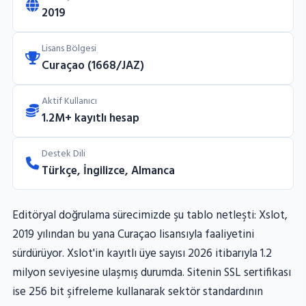
2019
Lisans Bölgesi
Curaçao (1668/JAZ)
Aktif Kullanıcı
1.2M+ kayıtlı hesap
Destek Dili
Türkçe, İngilizce, Almanca
Editöryal doğrulama sürecimizde şu tablo netleşti: Xslot,
2019 yılından bu yana Curaçao lisansıyla faaliyetini
sürdürüyor. Xslot'in kayıtlı üye sayısı 2026 itibarıyla 1.2
milyon seviyesine ulaşmış durumda. Sitenin SSL sertifikası
ise 256 bit şifreleme kullanarak sektör standardının