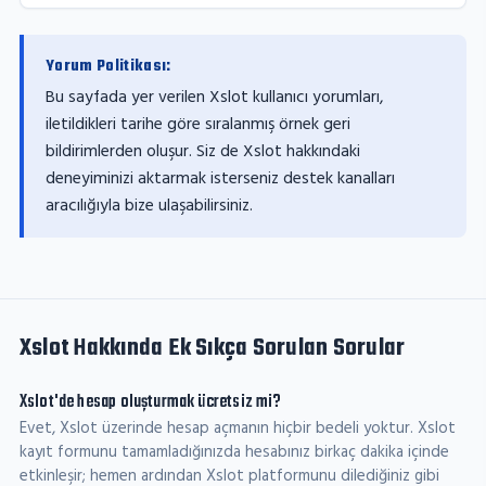
Yorum Politikası:
Bu sayfada yer verilen Xslot kullanıcı yorumları,
iletildikleri tarihe göre sıralanmış örnek geri
bildirimlerden oluşur. Siz de Xslot hakkındaki
deneyiminizi aktarmak isterseniz destek kanalları
aracılığıyla bize ulaşabilirsiniz.
Xslot Hakkında Ek Sıkça Sorulan Sorular
Xslot'de hesap oluşturmak ücretsiz mi?
Evet, Xslot üzerinde hesap açmanın hiçbir bedeli yoktur. Xslot
kayıt formunu tamamladığınızda hesabınız birkaç dakika içinde
etkinleşir; hemen ardından Xslot platformunu dilediğiniz gibi