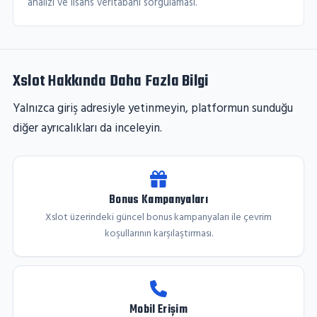
analizi ve lisans veritabanı sorgulaması.
Xslot Hakkında Daha Fazla Bilgi
Yalnızca giriş adresiyle yetinmeyin, platformun sunduğu
diğer ayrıcalıkları da inceleyin.
Bonus Kampanyaları
Xslot üzerindeki güncel bonus kampanyaları ile çevrim
koşullarının karşılaştırması.
Mobil Erişim