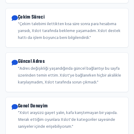
Çekim Süreci
"Çekim talebimi ilettikten kısa süre sonra para hesabıma
yansıdı, Xslot tarafında bekleme yaşamadım. Xslot destek
hattı da işlem boyunca beni bilgilendirdi."
Güncel Adres
"Adres değişikliği yaşandığında güncel bağlantıyı bu sayfa
üzerinden temin ettim. Xslot'ye bağlanırken hiçbir aksilikle
karşılaşmadım, Xslot tarafında sorun çıkmadı."
Genel Deneyim
"Xslot arayüzü gayet yalın, kafa karıştırmayan bir yapıda.
Merak ettiğim oyunlara Xslot'de kategoriler sayesinde
saniyeler içinde erişebiliyorum."