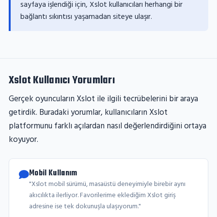
sayfaya işlendiği için, Xslot kullanıcıları herhangi bir
bağlantı sıkıntısı yaşamadan siteye ulaşır.
Xslot Kullanıcı Yorumları
Gerçek oyuncuların Xslot ile ilgili tecrübelerini bir araya
getirdik. Buradaki yorumlar, kullanıcıların Xslot
platformunu farklı açılardan nasıl değerlendirdiğini ortaya
koyuyor.
Mobil Kullanım
"Xslot mobil sürümü, masaüstü deneyimiyle birebir aynı
akıcılıkta ilerliyor. Favorilerime eklediğim Xslot giriş
adresine ise tek dokunuşla ulaşıyorum."