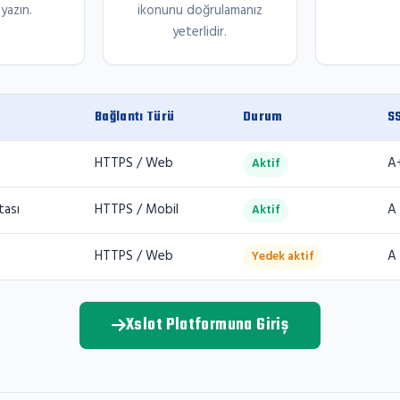
yazın.
ikonunu doğrulamanız
yeterlidir.
Bağlantı Türü
Durum
SS
HTTPS / Web
A+
Aktif
tası
HTTPS / Mobil
A 
Aktif
HTTPS / Web
A 
Yedek aktif
Xslot Platformuna Giriş