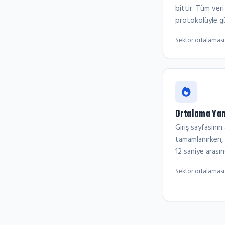
bittir. Tüm veri
protokolüyle gü
Sektör ortalaması:
Ortalama Yan
Giriş sayfasının
tamamlanırken,
12 saniye arası
Sektör ortalaması: