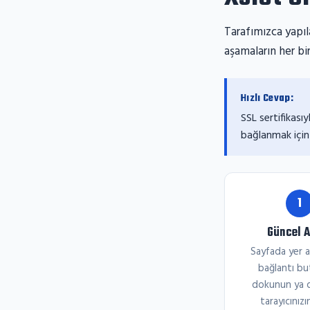
Tarafımızca yapı
aşamaların her bi
Hızlı Cevap:
SSL sertifikasıy
bağlanmak için
1
Güncel 
Sayfada yer a
bağlantı b
dokunun ya d
tarayıcınız