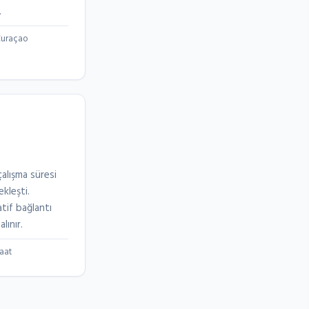
.
 Curaçao
alışma süresi
kleşti.
atif bağlantı
lınır.
saat