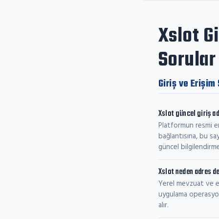
Xslot G
Sorular
Giriş ve Erişim
Xslot güncel giriş a
Platformun resmi eri
bağlantısına, bu say
güncel bilgilendirme
Xslot neden adres de
Yerel mevzuat ve eri
uygulama operasyon
alır.