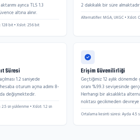
 aktarımı ayrıca TLS 1.3
2 dakikalık bir süre almaktadır
vence altına alınır.
Alternatifler: MGA, UKGC • Xslot:
 128 bit • Xslot: 256 bit
ıt Süresi
Erişim Güvenilirliği
 açılması 1.2 saniyede
Geçtiğimiz 12 aylık dönemde ç
 hesaba oturum açma adımı 8-
oranı %99.3 seviyesinde gerçe
nda değişmektedir.
Herhangi bir aksaklıkta altern
noktası gecikmeden devreye a
 2.5 sn yüklenme • Xslot: 1.2 sn
Ortalama kesinti süresi: Ayda 4.5 