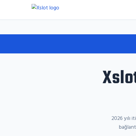
Xslo
2026 yılı i
bağlantı