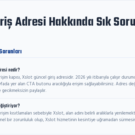
iriş Adresi Hakkında Sık Sor
 Sorunları
dresi nedir?
şim kapısı, Xslot güncel giriş adresidir. 2026 yılı itibarıyla çalışır duru
fada yer alan CTA butonu aracılığıyla erişim sağlayabilirsiniz. Adres de
 gecikmeksizin paylaşılır.
ğiştiriyor?
şim kısıtlamaları sebebiyle Xslot, alan adını belirli aralıklarla yenileme
el bir zorunluluk olup, Xslot hizmetinin kesintiye uğramadan sürmesin