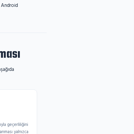
 Android
rması
aşağıda
yla geçerliliğini
anması yalnızca