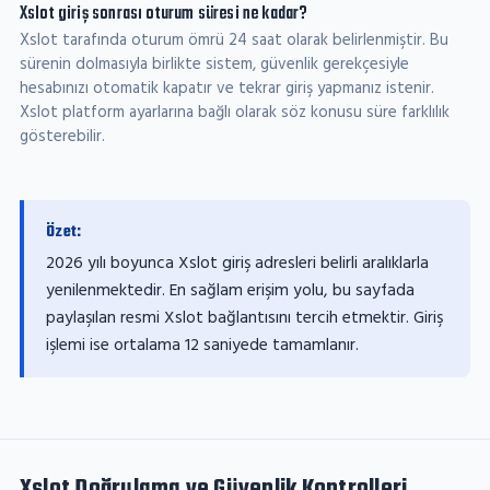
Xslot giriş sonrası oturum süresi ne kadar?
Xslot tarafında oturum ömrü 24 saat olarak belirlenmiştir. Bu
sürenin dolmasıyla birlikte sistem, güvenlik gerekçesiyle
hesabınızı otomatik kapatır ve tekrar giriş yapmanız istenir.
Xslot platform ayarlarına bağlı olarak söz konusu süre farklılık
gösterebilir.
Özet:
2026 yılı boyunca Xslot giriş adresleri belirli aralıklarla
yenilenmektedir. En sağlam erişim yolu, bu sayfada
paylaşılan resmi Xslot bağlantısını tercih etmektir. Giriş
işlemi ise ortalama 12 saniyede tamamlanır.
Xslot Doğrulama ve Güvenlik Kontrolleri