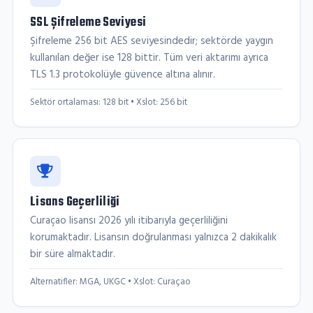
SSL Şifreleme Seviyesi
Şifreleme 256 bit AES seviyesindedir; sektörde yaygın
kullanılan değer ise 128 bittir. Tüm veri aktarımı ayrıca
TLS 1.3 protokolüyle güvence altına alınır.
Sektör ortalaması: 128 bit • Xslot: 256 bit
Lisans Geçerliliği
Curaçao lisansı 2026 yılı itibarıyla geçerliliğini
korumaktadır. Lisansın doğrulanması yalnızca 2 dakikalık
bir süre almaktadır.
Alternatifler: MGA, UKGC • Xslot: Curaçao