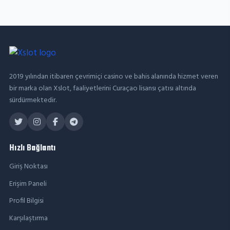
2019 yılından itibaren çevrimiçi casino ve bahis alanında hizmet veren
bir marka olan Xslot, faaliyetlerini Curaçao lisansı çatısı altında
sürdürmektedir.
Hızlı Bağlantı
Giriş Noktası
Erişim Paneli
Profil Bilgisi
Karşılaştırma