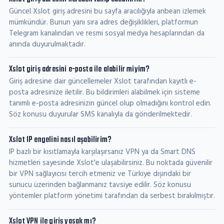
Güncel Xslot giriş adresini bu sayfa aracılığıyla anbean izlemek
mümkündür. Bunun yanı sıra adres değişiklikleri, platformun
Telegram kanalından ve resmi sosyal medya hesaplarından da
anında duyurulmaktadır.
Xslot giriş adresini e-posta ile alabilir miyim?
Giriş adresine dair güncellemeler Xslot tarafından kayıtlı e-
posta adresinize iletilir. Bu bildirimleri alabilmek için sisteme
tanımlı e-posta adresinizin güncel olup olmadığını kontrol edin.
Söz konusu duyurular SMS kanalıyla da gönderilmektedir.
Xslot IP engelini nasıl aşabilirim?
IP bazlı bir kısıtlamayla karşılaşırsanız VPN ya da Smart DNS
hizmetleri sayesinde Xslot'e ulaşabilirsiniz. Bu noktada güvenilir
bir VPN sağlayıcısı tercih etmeniz ve Türkiye dışındaki bir
sunucu üzerinden bağlanmanız tavsiye edilir. Söz konusu
yöntemler platform yönetimi tarafından da serbest bırakılmıştır.
Xslot VPN ile giriş yasak mı?