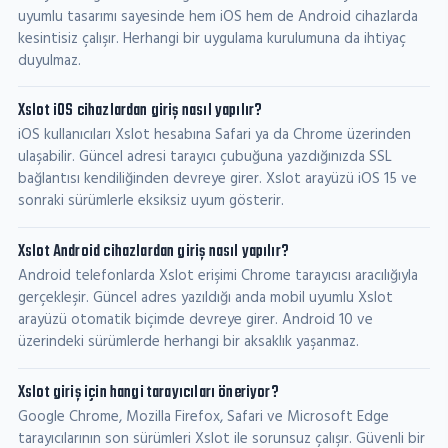
uyumlu tasarımı sayesinde hem iOS hem de Android cihazlarda
kesintisiz çalışır. Herhangi bir uygulama kurulumuna da ihtiyaç
duyulmaz.
Xslot iOS cihazlardan giriş nasıl yapılır?
iOS kullanıcıları Xslot hesabına Safari ya da Chrome üzerinden
ulaşabilir. Güncel adresi tarayıcı çubuğuna yazdığınızda SSL
bağlantısı kendiliğinden devreye girer. Xslot arayüzü iOS 15 ve
sonraki sürümlerle eksiksiz uyum gösterir.
Xslot Android cihazlardan giriş nasıl yapılır?
Android telefonlarda Xslot erişimi Chrome tarayıcısı aracılığıyla
gerçekleşir. Güncel adres yazıldığı anda mobil uyumlu Xslot
arayüzü otomatik biçimde devreye girer. Android 10 ve
üzerindeki sürümlerde herhangi bir aksaklık yaşanmaz.
Xslot giriş için hangi tarayıcıları öneriyor?
Google Chrome, Mozilla Firefox, Safari ve Microsoft Edge
tarayıcılarının son sürümleri Xslot ile sorunsuz çalışır. Güvenli bir