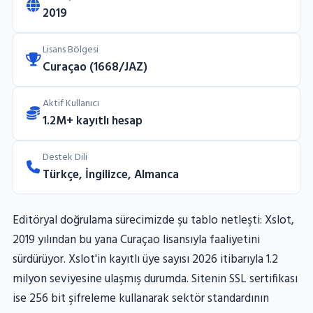
2019
Lisans Bölgesi
Curaçao (1668/JAZ)
Aktif Kullanıcı
1.2M+ kayıtlı hesap
Destek Dili
Türkçe, İngilizce, Almanca
Editöryal doğrulama sürecimizde şu tablo netleşti: Xslot,
2019 yılından bu yana Curaçao lisansıyla faaliyetini
sürdürüyor. Xslot'in kayıtlı üye sayısı 2026 itibarıyla 1.2
milyon seviyesine ulaşmış durumda. Sitenin SSL sertifikası
ise 256 bit şifreleme kullanarak sektör standardının