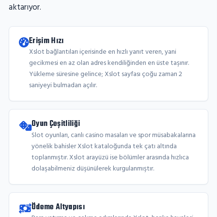
aktarıyor.
Erişim Hızı
Xslot bağlantıları içerisinde en hızlı yanıt veren, yani
gecikmesi en az olan adres kendiliğinden en üste taşınır.
Yükleme süresine gelince; Xslot sayfası çoğu zaman 2
saniyeyi bulmadan açılır.
Oyun Çeşitliliği
Slot oyunları, canlı casino masaları ve spor müsabakalarına
yönelik bahisler Xslot kataloğunda tek çatı altında
toplanmıştır. Xslot arayüzü ise bölümler arasında hızlıca
dolaşabilmeniz düşünülerek kurgulanmıştır.
Ödeme Altyapısı