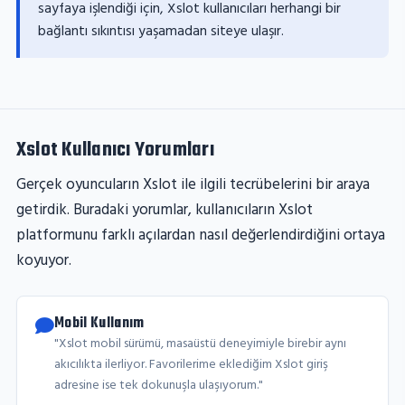
sayfaya işlendiği için, Xslot kullanıcıları herhangi bir
bağlantı sıkıntısı yaşamadan siteye ulaşır.
Xslot Kullanıcı Yorumları
Gerçek oyuncuların Xslot ile ilgili tecrübelerini bir araya
getirdik. Buradaki yorumlar, kullanıcıların Xslot
platformunu farklı açılardan nasıl değerlendirdiğini ortaya
koyuyor.
Mobil Kullanım
"Xslot mobil sürümü, masaüstü deneyimiyle birebir aynı
akıcılıkta ilerliyor. Favorilerime eklediğim Xslot giriş
adresine ise tek dokunuşla ulaşıyorum."