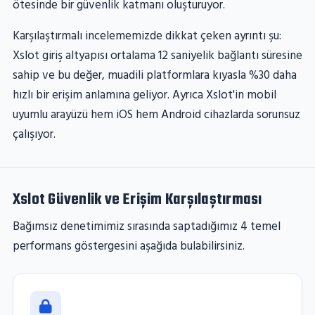
ötesinde bir güvenlik katmanı oluşturuyor.
Karşılaştırmalı incelememizde dikkat çeken ayrıntı şu:
Xslot giriş altyapısı ortalama 12 saniyelik bağlantı süresine
sahip ve bu değer, muadili platformlara kıyasla %30 daha
hızlı bir erişim anlamına geliyor. Ayrıca Xslot'in mobil
uyumlu arayüzü hem iOS hem Android cihazlarda sorunsuz
çalışıyor.
Xslot Güvenlik ve Erişim Karşılaştırması
Bağımsız denetimimiz sırasında saptadığımız 4 temel
performans göstergesini aşağıda bulabilirsiniz.