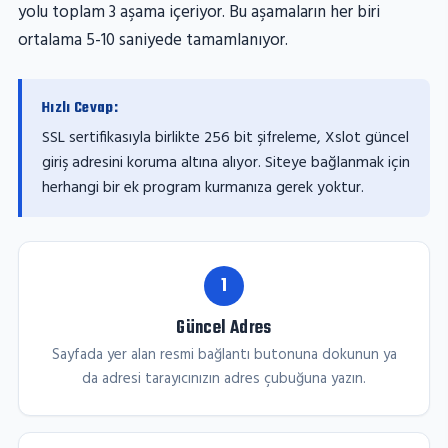
yolu toplam 3 aşama içeriyor. Bu aşamaların her biri
ortalama 5-10 saniyede tamamlanıyor.
Hızlı Cevap:
SSL sertifikasıyla birlikte 256 bit şifreleme, Xslot güncel
giriş adresini koruma altına alıyor. Siteye bağlanmak için
herhangi bir ek program kurmanıza gerek yoktur.
1
Güncel Adres
Sayfada yer alan resmi bağlantı butonuna dokunun ya
da adresi tarayıcınızın adres çubuğuna yazın.