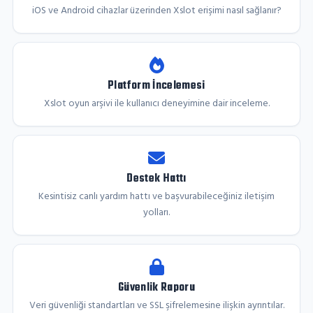
iOS ve Android cihazlar üzerinden Xslot erişimi nasıl sağlanır?
Platform İncelemesi
Xslot oyun arşivi ile kullanıcı deneyimine dair inceleme.
Destek Hattı
Kesintisiz canlı yardım hattı ve başvurabileceğiniz iletişim
yolları.
Güvenlik Raporu
Veri güvenliği standartları ve SSL şifrelemesine ilişkin ayrıntılar.