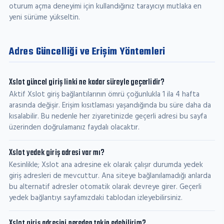
oturum açma deneyimi için kullandığınız tarayıcıyı mutlaka en
yeni sürüme yükseltin.
Adres Güncelliği ve Erişim Yöntemleri
Xslot güncel giriş linki ne kadar süreyle geçerlidir?
Aktif Xslot giriş bağlantılarının ömrü çoğunlukla 1 ila 4 hafta
arasında değişir. Erişim kısıtlaması yaşandığında bu süre daha da
kısalabilir. Bu nedenle her ziyaretinizde geçerli adresi bu sayfa
üzerinden doğrulamanız faydalı olacaktır.
Xslot yedek giriş adresi var mı?
Kesinlikle; Xslot ana adresine ek olarak çalışır durumda yedek
giriş adresleri de mevcuttur. Ana siteye bağlanılamadığı anlarda
bu alternatif adresler otomatik olarak devreye girer. Geçerli
yedek bağlantıyı sayfamızdaki tablodan izleyebilirsiniz.
Xslot giriş adresini nereden takip edebilirim?