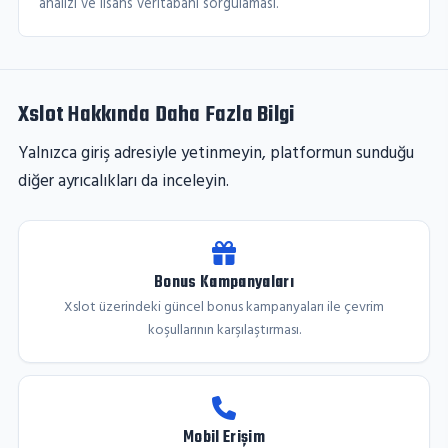
analizi ve lisans veritabanı sorgulaması.
Xslot Hakkında Daha Fazla Bilgi
Yalnızca giriş adresiyle yetinmeyin, platformun sunduğu
diğer ayrıcalıkları da inceleyin.
Bonus Kampanyaları
Xslot üzerindeki güncel bonus kampanyaları ile çevrim
koşullarının karşılaştırması.
Mobil Erişim