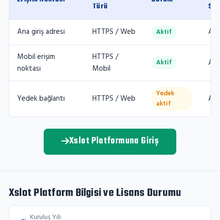
Türü
Sev
Ana giriş adresi
HTTPS / Web
A+ 
Aktif
Mobil erişim
HTTPS /
A (
Aktif
noktası
Mobil
Yedek
Yedek bağlantı
HTTPS / Web
A (
aktif
Xslot Platformuna Giriş
Xslot Platform Bilgisi ve Lisans Durumu
Kuruluş Yılı