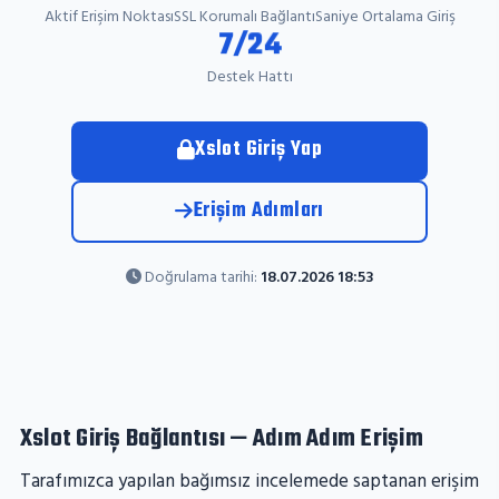
Aktif Erişim Noktası
SSL Korumalı Bağlantı
Saniye Ortalama Giriş
7/24
Destek Hattı
Xslot Giriş Yap
Erişim Adımları
Doğrulama tarihi:
18.07.2026 18:53
Xslot Giriş Bağlantısı — Adım Adım Erişim
Tarafımızca yapılan bağımsız incelemede saptanan erişim