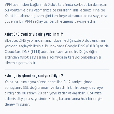
VPN üzerinden bağlanmak Xslot tarafında serbest bırakılmıştır;
bu yöntemle giriş yapmanız site kurallarını ihlal etmez. Yine de
Xslot hesabınızın güvenliğini tehlikeye atmamak adına saygın ve
güvenilir bir VPN sağlayıcısı tercih etmeniz tavsiye edilir.
Xslot DNS ayarlarıyla giriş yapılır mı?
Elbette, DNS yapılandırmanızı düzenlediğinizde Xslot erişimini
yeniden sağlayabilirsiniz. Bu noktada Google DNS (8.8.8.8) ya da
Cloudflare DNS (1.1.1.1) adresleri tavsiye edilir. Değişikliğin
ardından Xslot sayfası hâlâ açılmıyorsa tarayıcı önbelleğinizi
silmeniz gerekebilir.
Xslot giriş işlemi kaç saniye sürüyor?
Xslot oturum açma süreci genellikle 8-12 saniye içinde
sonuçlanır. SSL doğrulaması ve iki adımlı kimlik onayı devreye
girdiğinde bu rakam 20 saniyeye kadar yaklaşabilir. Optimize
edilmiş altyapısı sayesinde Xslot, kullanıcılarına hızlı bir erişim
deneyimi sunar.