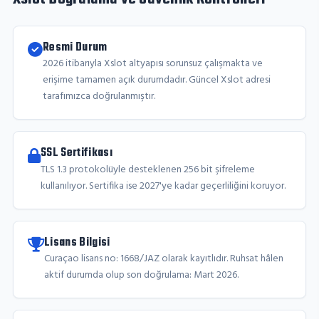
Resmi Durum
2026 itibarıyla Xslot altyapısı sorunsuz çalışmakta ve
erişime tamamen açık durumdadır. Güncel Xslot adresi
tarafımızca doğrulanmıştır.
SSL Sertifikası
TLS 1.3 protokolüyle desteklenen 256 bit şifreleme
kullanılıyor. Sertifika ise 2027'ye kadar geçerliliğini koruyor.
Lisans Bilgisi
Curaçao lisans no: 1668/JAZ olarak kayıtlıdır. Ruhsat hâlen
aktif durumda olup son doğrulama: Mart 2026.