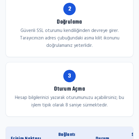
2
Doğrulama
Güvenli SSL oturumu kendiliğinden devreye girer.
Tarayıcınızın adres çubuğundaki asma kilit ikonunu
doğrulamanız yeterlidir.
3
Oturum Açma
Hesap bilgilerinizi yazarak oturumunuzu açabilirsiniz; bu
işlem tipik olarak 8 saniye sürmektedir.
Bağlantı
SSL
Erişim Noktası
Durum