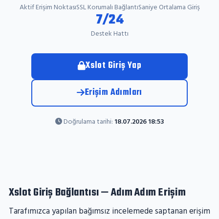
Aktif Erişim Noktası
SSL Korumalı Bağlantı
Saniye Ortalama Giriş
7/24
Destek Hattı
Xslot Giriş Yap
Erişim Adımları
Doğrulama tarihi:
18.07.2026 18:53
Xslot Giriş Bağlantısı — Adım Adım Erişim
Tarafımızca yapılan bağımsız incelemede saptanan erişim