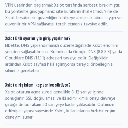
VPN üzerinden bağlanmak Xslot tarafında serbest bırakılmıştır;
bu yöntemle giriş yapmanız site kurallarını ihlal etmez. Yine de
Xslot hesabınızın güvenliğini tehlikeye atmamak adına saygın ve
güvenilir bir VPN sağlayıcısı tercih etmeniz tavsiye edilir.
Xslot DNS ayarlarıyla giriş yapılır mı?
Elbette, DNS yapılandırmanızı düzenlediğinizde Xslot erişimini
yeniden sağlayabilirsiniz. Bu noktada Google DNS (8.8.8.8) ya da
Cloudflare DNS (1.1.1.1) adresleri tavsiye edilir. Değişikliğin
ardından Xslot sayfası hâlâ açılmıyorsa tarayıcı önbelleğinizi
silmeniz gerekebilir.
Xslot giriş işlemi kaç saniye sürüyor?
Xslot oturum açma süreci genellikle 8-12 saniye içinde
sonuçlanır. SSL doğrulaması ve iki adımlı kimlik onayı devreye
girdiğinde bu rakam 20 saniyeye kadar yaklaşabilir. Optimize
edilmiş altyapısı sayesinde Xslot, kullanıcılarına hızlı bir erişim
deneyimi sunar.