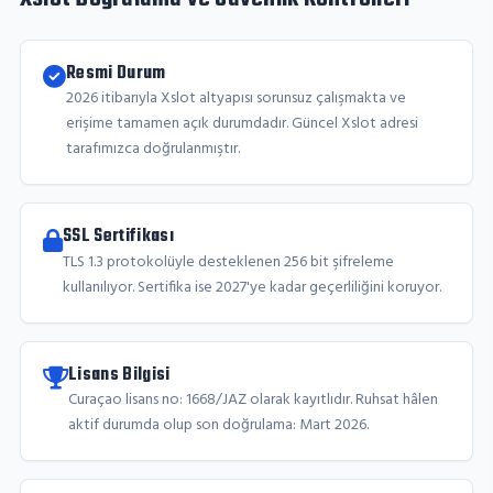
Resmi Durum
2026 itibarıyla Xslot altyapısı sorunsuz çalışmakta ve
erişime tamamen açık durumdadır. Güncel Xslot adresi
tarafımızca doğrulanmıştır.
SSL Sertifikası
TLS 1.3 protokolüyle desteklenen 256 bit şifreleme
kullanılıyor. Sertifika ise 2027'ye kadar geçerliliğini koruyor.
Lisans Bilgisi
Curaçao lisans no: 1668/JAZ olarak kayıtlıdır. Ruhsat hâlen
aktif durumda olup son doğrulama: Mart 2026.