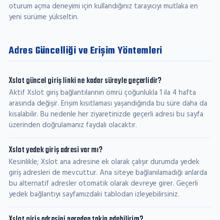
oturum açma deneyimi için kullandığınız tarayıcıyı mutlaka en
yeni sürüme yükseltin.
Adres Güncelliği ve Erişim Yöntemleri
Xslot güncel giriş linki ne kadar süreyle geçerlidir?
Aktif Xslot giriş bağlantılarının ömrü çoğunlukla 1 ila 4 hafta
arasında değişir. Erişim kısıtlaması yaşandığında bu süre daha da
kısalabilir. Bu nedenle her ziyaretinizde geçerli adresi bu sayfa
üzerinden doğrulamanız faydalı olacaktır.
Xslot yedek giriş adresi var mı?
Kesinlikle; Xslot ana adresine ek olarak çalışır durumda yedek
giriş adresleri de mevcuttur. Ana siteye bağlanılamadığı anlarda
bu alternatif adresler otomatik olarak devreye girer. Geçerli
yedek bağlantıyı sayfamızdaki tablodan izleyebilirsiniz.
Xslot giriş adresini nereden takip edebilirim?