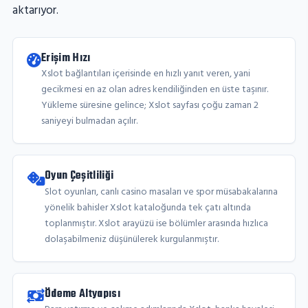
aktarıyor.
Erişim Hızı
Xslot bağlantıları içerisinde en hızlı yanıt veren, yani
gecikmesi en az olan adres kendiliğinden en üste taşınır.
Yükleme süresine gelince; Xslot sayfası çoğu zaman 2
saniyeyi bulmadan açılır.
Oyun Çeşitliliği
Slot oyunları, canlı casino masaları ve spor müsabakalarına
yönelik bahisler Xslot kataloğunda tek çatı altında
toplanmıştır. Xslot arayüzü ise bölümler arasında hızlıca
dolaşabilmeniz düşünülerek kurgulanmıştır.
Ödeme Altyapısı