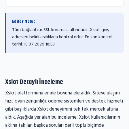
Editör Notu:
Tüm bağlantılar SSL koruması altındadır. Xslot giriş
adresleri belirli aralıklarla kontrol edilir. En son kontrol
tarihi:
18.07.2026 18:53
.
Xslot Detaylı İnceleme
Xslot platformunu enine boyuna ele aldık. Siteye ulaşım
hızı, oyun zenginliği, ödeme sistemleri ve destek hizmeti
gibi başlıklarda Xslot deneyimini tek tek mercek altına
aldık. Aşağıda yer alan bu inceleme, Xslot kullanıcılarının
aklına takılan başlıca soruları derli toplu biçimde