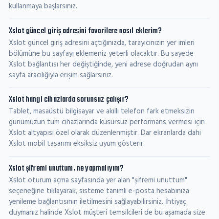
kullanmaya başlarsınız.
Xslot güncel giriş adresini favorilere nasıl eklerim?
Xslot güncel giriş adresini açtığınızda, tarayıcınızın yer imleri
bölümüne bu sayfayı eklemeniz yeterli olacaktır. Bu sayede
Xslot bağlantısı her değiştiğinde, yeni adrese doğrudan aynı
sayfa aracılığıyla erişim sağlarsınız.
Xslot hangi cihazlarda sorunsuz çalışır?
Tablet, masaüstü bilgisayar ve akıllı telefon fark etmeksizin
günümüzün tüm cihazlarında kusursuz performans vermesi için
Xslot altyapısı özel olarak düzenlenmiştir. Dar ekranlarda dahi
Xslot mobil tasarımı eksiksiz uyum gösterir.
Xslot şifremi unuttum, ne yapmalıyım?
Xslot oturum açma sayfasında yer alan "şifremi unuttum"
seçeneğine tıklayarak, sisteme tanımlı e-posta hesabınıza
yenileme bağlantısının iletilmesini sağlayabilirsiniz. İhtiyaç
duymanız halinde Xslot müşteri temsilcileri de bu aşamada size