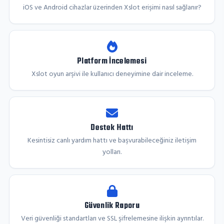
iOS ve Android cihazlar üzerinden Xslot erişimi nasıl sağlanır?
Platform İncelemesi
Xslot oyun arşivi ile kullanıcı deneyimine dair inceleme.
Destek Hattı
Kesintisiz canlı yardım hattı ve başvurabileceğiniz iletişim
yolları.
Güvenlik Raporu
Veri güvenliği standartları ve SSL şifrelemesine ilişkin ayrıntılar.