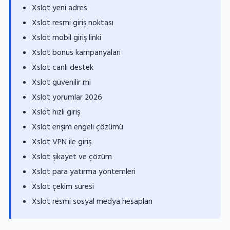
Xslot yeni adres
Xslot resmi giriş noktası
Xslot mobil giriş linki
Xslot bonus kampanyaları
Xslot canlı destek
Xslot güvenilir mi
Xslot yorumlar 2026
Xslot hızlı giriş
Xslot erişim engeli çözümü
Xslot VPN ile giriş
Xslot şikayet ve çözüm
Xslot para yatırma yöntemleri
Xslot çekim süresi
Xslot resmi sosyal medya hesapları