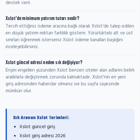
destek verir.
Xslot'de minimum yatırım tutarı nedir?
Tercih ettiğiniz ödeme aracına bağlı olarak Xslot'de talep edilen
en düşük yatırım miktarı farklılık gösterir. Yürürlükteki alt ve üst
sınırları öğrenmek isterseniz Xslot ödeme kanalları başlığını
inceleyebilirsiniz.
Xslot güncel adresi neden sık değişiyor?
Erişim engelleri yüzünden Xslot benzeri siteler alan adlarını belirli
aralıklarla değiştirmek zorunda kalmaktadır. Xslot'nin en yeni
giriş adresinden haberdar olmanız ise bu sayfa sayesinde
mümkün olur.
Sık Aranan Xslot Terimleri:
Xslot güncel giriş
Xslot giriş adresi 2026