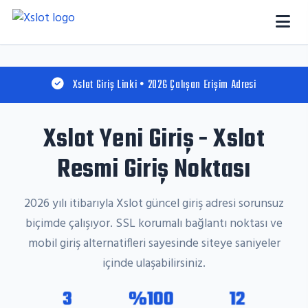
Xslot Giriş Linki • 2026 Çalışan Erişim Adresi
Xslot Yeni Giriş - Xslot
Resmi Giriş Noktası
2026 yılı itibarıyla Xslot güncel giriş adresi sorunsuz
biçimde çalışıyor. SSL korumalı bağlantı noktası ve
mobil giriş alternatifleri sayesinde siteye saniyeler
içinde ulaşabilirsiniz.
3
%100
12