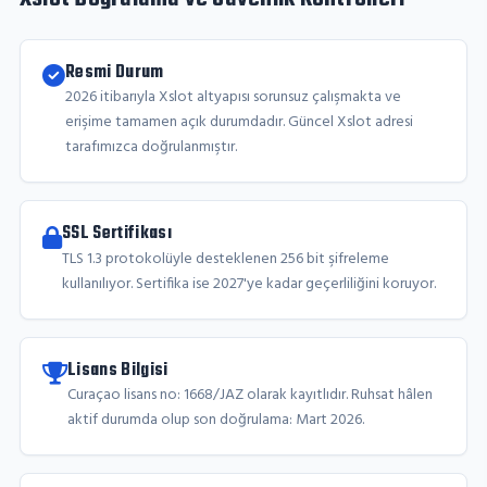
Resmi Durum
2026 itibarıyla Xslot altyapısı sorunsuz çalışmakta ve
erişime tamamen açık durumdadır. Güncel Xslot adresi
tarafımızca doğrulanmıştır.
SSL Sertifikası
TLS 1.3 protokolüyle desteklenen 256 bit şifreleme
kullanılıyor. Sertifika ise 2027'ye kadar geçerliliğini koruyor.
Lisans Bilgisi
Curaçao lisans no: 1668/JAZ olarak kayıtlıdır. Ruhsat hâlen
aktif durumda olup son doğrulama: Mart 2026.