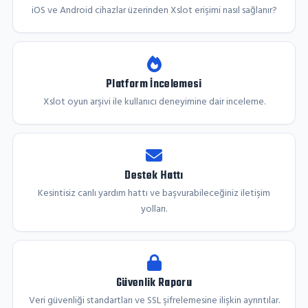
iOS ve Android cihazlar üzerinden Xslot erişimi nasıl sağlanır?
Platform İncelemesi
Xslot oyun arşivi ile kullanıcı deneyimine dair inceleme.
Destek Hattı
Kesintisiz canlı yardım hattı ve başvurabileceğiniz iletişim
yolları.
Güvenlik Raporu
Veri güvenliği standartları ve SSL şifrelemesine ilişkin ayrıntılar.