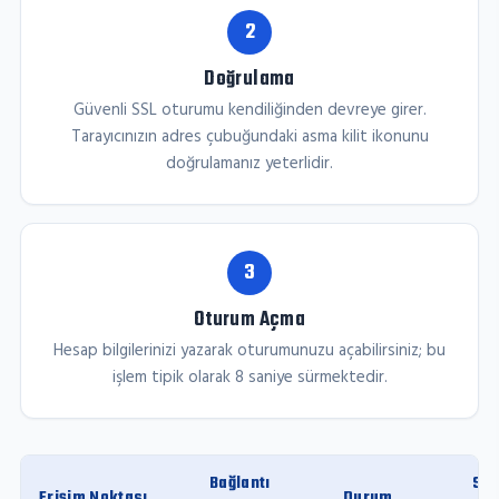
2
Doğrulama
Güvenli SSL oturumu kendiliğinden devreye girer.
Tarayıcınızın adres çubuğundaki asma kilit ikonunu
doğrulamanız yeterlidir.
3
Oturum Açma
Hesap bilgilerinizi yazarak oturumunuzu açabilirsiniz; bu
işlem tipik olarak 8 saniye sürmektedir.
Bağlantı
SSL
Erişim Noktası
Durum