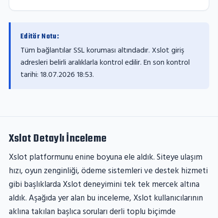
Editör Notu:
Tüm bağlantılar SSL koruması altındadır. Xslot giriş
adresleri belirli aralıklarla kontrol edilir. En son kontrol
tarihi:
18.07.2026 18:53
.
Xslot Detaylı İnceleme
Xslot platformunu enine boyuna ele aldık. Siteye ulaşım
hızı, oyun zenginliği, ödeme sistemleri ve destek hizmeti
gibi başlıklarda Xslot deneyimini tek tek mercek altına
aldık. Aşağıda yer alan bu inceleme, Xslot kullanıcılarının
aklına takılan başlıca soruları derli toplu biçimde