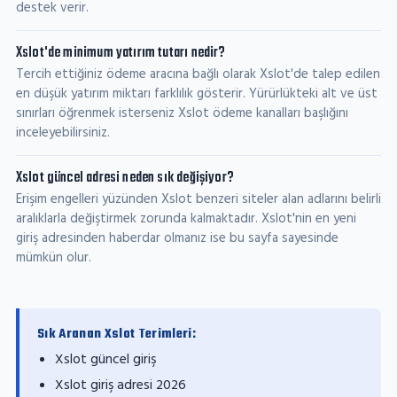
destek verir.
Xslot'de minimum yatırım tutarı nedir?
Tercih ettiğiniz ödeme aracına bağlı olarak Xslot'de talep edilen
en düşük yatırım miktarı farklılık gösterir. Yürürlükteki alt ve üst
sınırları öğrenmek isterseniz Xslot ödeme kanalları başlığını
inceleyebilirsiniz.
Xslot güncel adresi neden sık değişiyor?
Erişim engelleri yüzünden Xslot benzeri siteler alan adlarını belirli
aralıklarla değiştirmek zorunda kalmaktadır. Xslot'nin en yeni
giriş adresinden haberdar olmanız ise bu sayfa sayesinde
mümkün olur.
Sık Aranan Xslot Terimleri:
Xslot güncel giriş
Xslot giriş adresi 2026