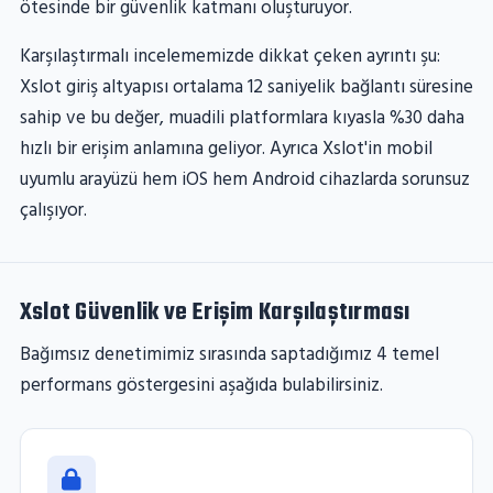
ötesinde bir güvenlik katmanı oluşturuyor.
Karşılaştırmalı incelememizde dikkat çeken ayrıntı şu:
Xslot giriş altyapısı ortalama 12 saniyelik bağlantı süresine
sahip ve bu değer, muadili platformlara kıyasla %30 daha
hızlı bir erişim anlamına geliyor. Ayrıca Xslot'in mobil
uyumlu arayüzü hem iOS hem Android cihazlarda sorunsuz
çalışıyor.
Xslot Güvenlik ve Erişim Karşılaştırması
Bağımsız denetimimiz sırasında saptadığımız 4 temel
performans göstergesini aşağıda bulabilirsiniz.