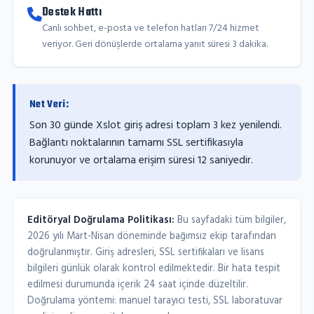
Destek Hattı
Canlı sohbet, e-posta ve telefon hatları 7/24 hizmet
veriyor. Geri dönüşlerde ortalama yanıt süresi 3 dakika.
Net Veri:
Son 30 günde Xslot giriş adresi toplam 3 kez yenilendi.
Bağlantı noktalarının tamamı SSL sertifikasıyla
korunuyor ve ortalama erişim süresi 12 saniyedir.
Editöryal Doğrulama Politikası:
Bu sayfadaki tüm bilgiler,
2026 yılı Mart-Nisan döneminde bağımsız ekip tarafından
doğrulanmıştır. Giriş adresleri, SSL sertifikaları ve lisans
bilgileri günlük olarak kontrol edilmektedir. Bir hata tespit
edilmesi durumunda içerik 24 saat içinde düzeltilir.
Doğrulama yöntemi: manuel tarayıcı testi, SSL laboratuvar