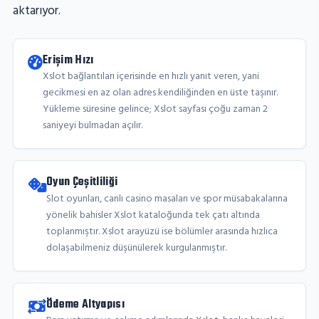
aktarıyor.
Erişim Hızı
Xslot bağlantıları içerisinde en hızlı yanıt veren, yani
gecikmesi en az olan adres kendiliğinden en üste taşınır.
Yükleme süresine gelince; Xslot sayfası çoğu zaman 2
saniyeyi bulmadan açılır.
Oyun Çeşitliliği
Slot oyunları, canlı casino masaları ve spor müsabakalarına
yönelik bahisler Xslot kataloğunda tek çatı altında
toplanmıştır. Xslot arayüzü ise bölümler arasında hızlıca
dolaşabilmeniz düşünülerek kurgulanmıştır.
Ödeme Altyapısı