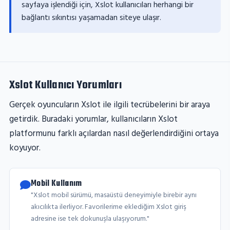
sayfaya işlendiği için, Xslot kullanıcıları herhangi bir
bağlantı sıkıntısı yaşamadan siteye ulaşır.
Xslot Kullanıcı Yorumları
Gerçek oyuncuların Xslot ile ilgili tecrübelerini bir araya
getirdik. Buradaki yorumlar, kullanıcıların Xslot
platformunu farklı açılardan nasıl değerlendirdiğini ortaya
koyuyor.
Mobil Kullanım
"Xslot mobil sürümü, masaüstü deneyimiyle birebir aynı
akıcılıkta ilerliyor. Favorilerime eklediğim Xslot giriş
adresine ise tek dokunuşla ulaşıyorum."