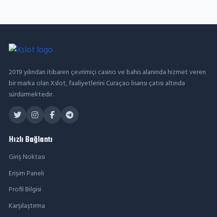
2019 yılından itibaren çevrimiçi casino ve bahis alanında hizmet veren
bir marka olan Xslot, faaliyetlerini Curaçao lisansı çatısı altında
sürdürmektedir.
Hızlı Bağlantı
Giriş Noktası
Erişim Paneli
Profil Bilgisi
Karşılaştırma