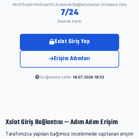
Aktif Erişim Noktası
SSL Korumalı Bağlantı
Saniye Ortalama Giriş
7/24
Destek Hattı
Xslot Giriş Yap
Erişim Adımları
Doğrulama tarihi:
18.07.2026 18:53
Xslot Giriş Bağlantısı — Adım Adım Erişim
Tarafımızca yapılan bağımsız incelemede saptanan erişim