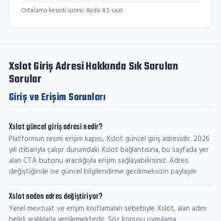
Ortalama kesinti süresi: Ayda 4.5 saat
Xslot Giriş Adresi Hakkında Sık Sorulan
Sorular
Giriş ve Erişim Sorunları
Xslot güncel giriş adresi nedir?
Platformun resmi erişim kapısı, Xslot güncel giriş adresidir. 2026
yılı itibarıyla çalışır durumdaki Xslot bağlantısına, bu sayfada yer
alan CTA butonu aracılığıyla erişim sağlayabilirsiniz. Adres
değiştiğinde ise güncel bilgilendirme gecikmeksizin paylaşılır.
Xslot neden adres değiştiriyor?
Yerel mevzuat ve erişim kısıtlamaları sebebiyle Xslot, alan adını
belirli aralıklarla yenilemektedir. Söz konusu uygulama