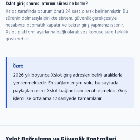
Xslot giriş sonrası oturum süresi ne kadar?
Xslot tarafında oturum ömrü 24 saat olarak belirlenmiştir. Bu
sürenin dolmasıyla birlikte sistem, güvenlik gerekçesiyle
hesabınızı otomatik kapatır ve tekrar giriş yapmanız istenir.
Xslot platform ayarlarına bağlı olarak söz konusu süre farklılık
gösterebilir.
Özet:
2026 yılı boyunca Xslot giriş adresleri belirli aralıklarla
yenilenmektedir. En sağlam erişim yolu, bu sayfada
paylaşılan resmi Xslot bağlantısını tercih etmektir. Giriş
işlemi ise ortalama 12 saniyede tamamlanır.
Xslot Doğrulama ve Güvenlik Kontrolleri