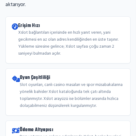
aktarıyor.
Erişim Hızı
Xslot bağlantıları içerisinde en hızlı yanıt veren, yani
gecikmesi en az olan adres kendiliğinden en üste taşınır.
Yükleme süresine gelince; Xslot sayfası çoğu zaman 2
saniyeyi bulmadan açılır.
Oyun Çeşitliliği
Slot oyunları, canlı casino masaları ve spor müsabakalarına
yönelik bahisler Xslot kataloğunda tek çatı altında
toplanmıştır. Xslot arayüzü ise bölümler arasında hızlıca
dolaşabilmeniz düşünülerek kurgulanmıştır.
Ödeme Altyapısı