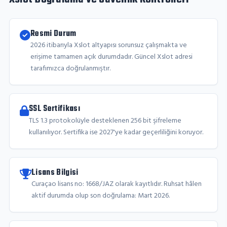
Resmi Durum
2026 itibarıyla Xslot altyapısı sorunsuz çalışmakta ve
erişime tamamen açık durumdadır. Güncel Xslot adresi
tarafımızca doğrulanmıştır.
SSL Sertifikası
TLS 1.3 protokolüyle desteklenen 256 bit şifreleme
kullanılıyor. Sertifika ise 2027'ye kadar geçerliliğini koruyor.
Lisans Bilgisi
Curaçao lisans no: 1668/JAZ olarak kayıtlıdır. Ruhsat hâlen
aktif durumda olup son doğrulama: Mart 2026.