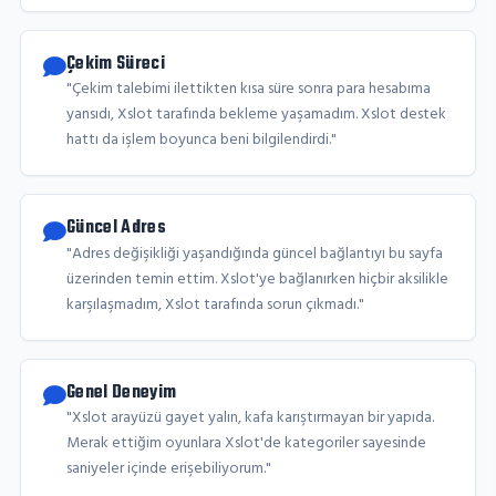
Çekim Süreci
"Çekim talebimi ilettikten kısa süre sonra para hesabıma
yansıdı, Xslot tarafında bekleme yaşamadım. Xslot destek
hattı da işlem boyunca beni bilgilendirdi."
Güncel Adres
"Adres değişikliği yaşandığında güncel bağlantıyı bu sayfa
üzerinden temin ettim. Xslot'ye bağlanırken hiçbir aksilikle
karşılaşmadım, Xslot tarafında sorun çıkmadı."
Genel Deneyim
"Xslot arayüzü gayet yalın, kafa karıştırmayan bir yapıda.
Merak ettiğim oyunlara Xslot'de kategoriler sayesinde
saniyeler içinde erişebiliyorum."