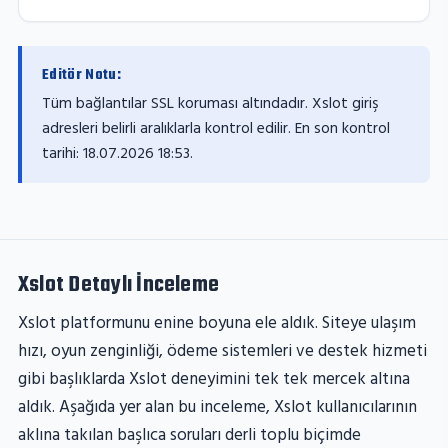
Editör Notu:
Tüm bağlantılar SSL koruması altındadır. Xslot giriş
adresleri belirli aralıklarla kontrol edilir. En son kontrol
tarihi:
18.07.2026 18:53
.
Xslot Detaylı İnceleme
Xslot platformunu enine boyuna ele aldık. Siteye ulaşım
hızı, oyun zenginliği, ödeme sistemleri ve destek hizmeti
gibi başlıklarda Xslot deneyimini tek tek mercek altına
aldık. Aşağıda yer alan bu inceleme, Xslot kullanıcılarının
aklına takılan başlıca soruları derli toplu biçimde