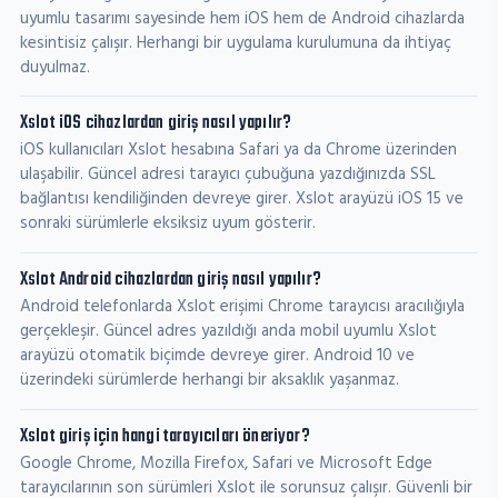
uyumlu tasarımı sayesinde hem iOS hem de Android cihazlarda
kesintisiz çalışır. Herhangi bir uygulama kurulumuna da ihtiyaç
duyulmaz.
Xslot iOS cihazlardan giriş nasıl yapılır?
iOS kullanıcıları Xslot hesabına Safari ya da Chrome üzerinden
ulaşabilir. Güncel adresi tarayıcı çubuğuna yazdığınızda SSL
bağlantısı kendiliğinden devreye girer. Xslot arayüzü iOS 15 ve
sonraki sürümlerle eksiksiz uyum gösterir.
Xslot Android cihazlardan giriş nasıl yapılır?
Android telefonlarda Xslot erişimi Chrome tarayıcısı aracılığıyla
gerçekleşir. Güncel adres yazıldığı anda mobil uyumlu Xslot
arayüzü otomatik biçimde devreye girer. Android 10 ve
üzerindeki sürümlerde herhangi bir aksaklık yaşanmaz.
Xslot giriş için hangi tarayıcıları öneriyor?
Google Chrome, Mozilla Firefox, Safari ve Microsoft Edge
tarayıcılarının son sürümleri Xslot ile sorunsuz çalışır. Güvenli bir