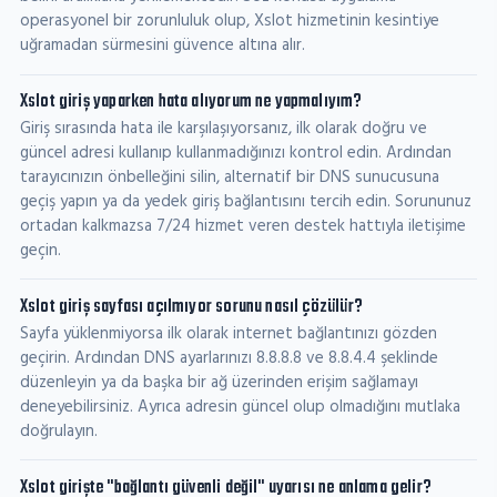
operasyonel bir zorunluluk olup, Xslot hizmetinin kesintiye
uğramadan sürmesini güvence altına alır.
Xslot giriş yaparken hata alıyorum ne yapmalıyım?
Giriş sırasında hata ile karşılaşıyorsanız, ilk olarak doğru ve
güncel adresi kullanıp kullanmadığınızı kontrol edin. Ardından
tarayıcınızın önbelleğini silin, alternatif bir DNS sunucusuna
geçiş yapın ya da yedek giriş bağlantısını tercih edin. Sorununuz
ortadan kalkmazsa 7/24 hizmet veren destek hattıyla iletişime
geçin.
Xslot giriş sayfası açılmıyor sorunu nasıl çözülür?
Sayfa yüklenmiyorsa ilk olarak internet bağlantınızı gözden
geçirin. Ardından DNS ayarlarınızı 8.8.8.8 ve 8.8.4.4 şeklinde
düzenleyin ya da başka bir ağ üzerinden erişim sağlamayı
deneyebilirsiniz. Ayrıca adresin güncel olup olmadığını mutlaka
doğrulayın.
Xslot girişte "bağlantı güvenli değil" uyarısı ne anlama gelir?